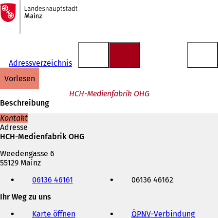
Zur
Startseite
Inhalt anspringen
Adressverzeichnis
vorlesen
HCH-Medienfabrik OHG
Beschreibung
Kontakt
Adresse
HCH-Medienfabrik OHG
Weedengasse 6
55129 Mainz
Telefon,
06136 46161
06136 46162
Fax
und
Ihr Weg zu uns
E-
Mail-
Karte öffnen
ÖPNV
-Verbindung
(