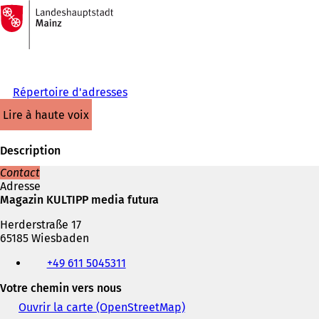
Vers
la
Accéder au contenu
page
d'accueil
Répertoire d'adresses
lire à haute voix
Description
Contact
Adresse
Magazin KULTIPP media futura
Herderstraße 17
65185 Wiesbaden
Téléphone,
+49 611 5045311
fax
et
Votre chemin vers nous
adresse
électronique
Ouvrir la carte (OpenStreetMap)
(