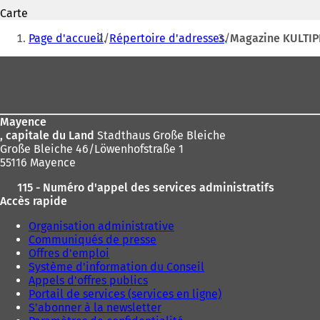
S
Carte
'
Vous
o
Page d'accueil
Répertoire d'adresses
Magazine KULTIP
u
êtes
v
Pied
ici
r
de
e
:
d
page
a
Mayence
n
, capitale du Land
Stadthaus Große Bleiche
s
Große Bleiche 46/Löwenhofstraße 1
u
55116 Mayence
n
n
115 - Numéro d'appel des services administratifs
o
Accès rapide
u
v
Organisation administrative
e
Communiqués de presse
l
Offres d'emploi
o
Système d'information du Conseil
n
Appels d'offres publics
g
Portail de services (services en ligne)
l
S'abonner à la newsletter
e