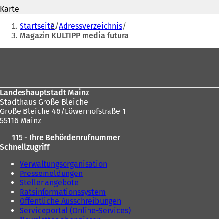
Adresse
Ö
Karte
f
Sie
f
Startseite
Adressverzeichnis
n
befinden
Magazin KULTIPP media futura
e
sich
t
Fußbereich
i
hier:
n
e
i
Landeshauptstadt Mainz
n
Stadthaus Große Bleiche
e
Große Bleiche 46/Löwenhofstraße 1
m
55116 Mainz
n
e
115 - Ihre Behördenrufnummer
u
Schnellzugriff
e
n
Verwaltungsorganisation
T
Pressemeldungen
a
Stellenangebote
b
Ratsinformationssystem
)
Öffentliche Ausschreibungen
Serviceportal (Online-Services)