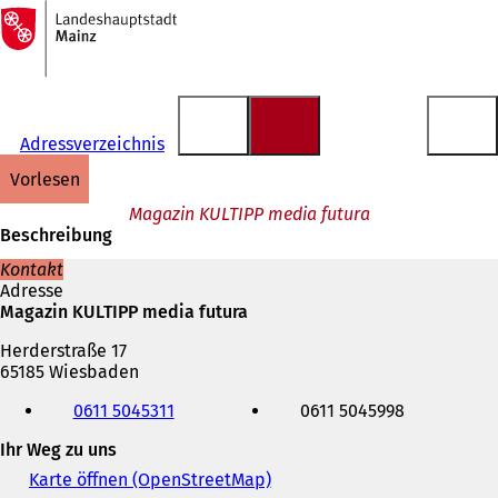
Zur
Startseite
Inhalt anspringen
Adressverzeichnis
vorlesen
Magazin KULTIPP media futura
Beschreibung
Kontakt
Adresse
Magazin KULTIPP media futura
Herderstraße 17
65185 Wiesbaden
Telefon,
0611 5045311
0611 5045998
Fax
und
Ihr Weg zu uns
E-
Mail-
Karte öffnen (OpenStreetMap)
(