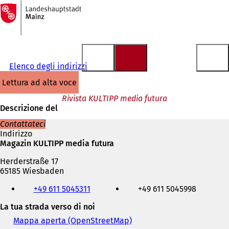
Alla
pagina
Vai al contenuto
iniziale
Elenco degli indirizzi
lettura ad alta voce
Rivista KULTIPP media futura
Descrizione del
Contattateci
Indirizzo
Magazin KULTIPP media futura
Herderstraße 17
65185 Wiesbaden
Telefono,
+49 611 5045311
+49 611 5045998
fax
e
La tua strada verso di noi
indirizzo
e-
Mappa aperta (OpenStreetMap)
(