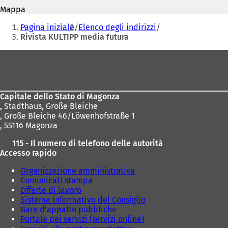
mail
S
Mappa
i
Siete
a
Pagina iniziale
Elenco degli indirizzi
p
qui:
Rivista KULTIPP media futura
r
e
Area
i
dei
n
u
piedi
n
Capitale dello Stato di Magonza
a
,
Stadthaus, Große Bleiche
n
, Große Bleiche 46/Löwenhofstraße 1
u
, 55116 Magonza
o
v
115 - Il numero di telefono delle autorità
a
Accesso rapido
s
c
Organizzazione amministrativa
h
Comunicati stampa
e
Offerte di lavoro
d
Sistema informativo del Consiglio
a
Gare d'appalto pubbliche
)
Portale dei servizi (servizi online)