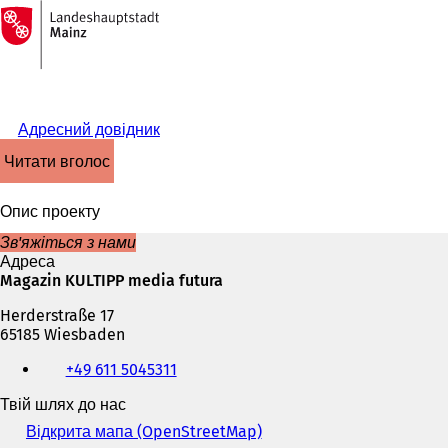
На
головну
Перейти до змісту
сторінку
Адресний довідник
читати вголос
Опис проекту
Зв'яжіться з нами
Адреса
Magazin KULTIPP media futura
Herderstraße 17
65185 Wiesbaden
Телефон,
+49 611 5045311
факс
та
Твій шлях до нас
адреса
електронної
Відкрита мапа (OpenStreetMap)
(