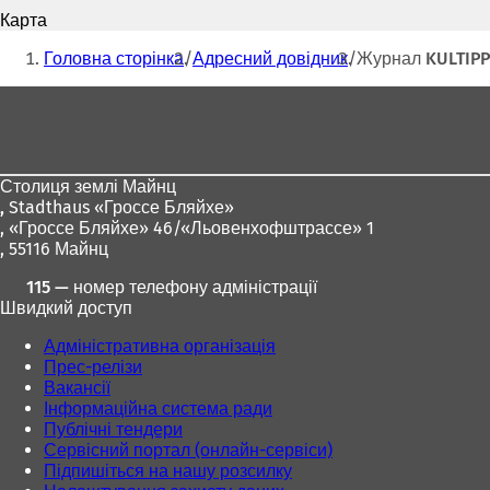
пошти
В
Карта
і
Ти
д
Головна сторінка
Адресний довідник
Журнал KULTIPP
к
тут:
р
Зона
и
для
в
а
ніг
є
Столиця землі Майнц
т
,
Stadthaus «Гроссе Бляйхе»
ь
, «Гроссе Бляйхе» 46/«Льовенхофштрассе» 1
с
, 55116 Майнц
я
в
115 — номер телефону адміністрації
н
Швидкий доступ
о
в
Адміністративна організація
і
Прес-релізи
й
Вакансії
в
Інформаційна система ради
к
Публічні тендери
л
Сервісний портал (онлайн-сервіси)
а
Підпишіться на нашу розсилку
д