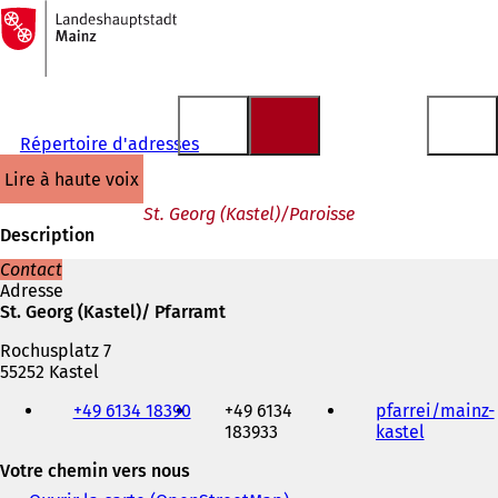
Vers
la
Accéder au contenu
page
d'accueil
Répertoire d'adresses
lire à haute voix
St. Georg (Kastel)/Paroisse
Description
Contact
Adresse
St. Georg (Kastel)/ Pfarramt
Rochusplatz 7
55252 Kastel
Téléphone,
+49 6134 18390
+49 6134
pfarrei/mainz-
fax
183933
kastel
(
et
S
adresse
Votre chemin vers nous
'
électronique
o