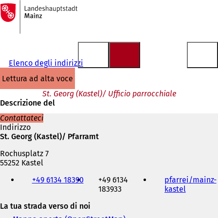
Alla
pagina
Vai al contenuto
iniziale
Elenco degli indirizzi
lettura ad alta voce
St. Georg (Kastel)/ Ufficio parrocchiale
Descrizione del
Contattateci
Indirizzo
St. Georg (Kastel)/ Pfarramt
Rochusplatz 7
55252 Kastel
Telefono,
+49 6134 18390
+49 6134
pfarrei/mainz-
fax
183933
kastel
(
e
S
indirizzo
La tua strada verso di noi
i
e-
a