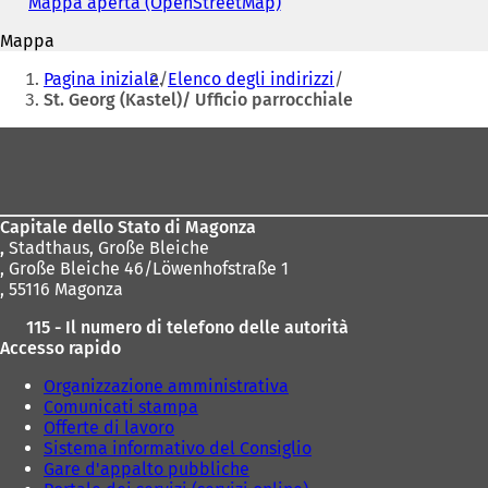
mail
Mappa aperta (OpenStreetMap)
(
p
S
r
Mappa
i
e
Siete
a
Pagina iniziale
Elenco degli indirizzi
i
p
qui:
St. Georg (Kastel)/ Ufficio parrocchiale
n
r
u
e
Area
n
i
a
dei
n
n
u
piedi
u
n
o
Capitale dello Stato di Magonza
a
v
,
Stadthaus, Große Bleiche
n
a
, Große Bleiche 46/Löwenhofstraße 1
u
s
, 55116 Magonza
o
c
v
115 - Il numero di telefono delle autorità
h
a
Accesso rapido
e
s
d
c
Organizzazione amministrativa
a
h
Comunicati stampa
)
e
Offerte di lavoro
d
Sistema informativo del Consiglio
a
Gare d'appalto pubbliche
)