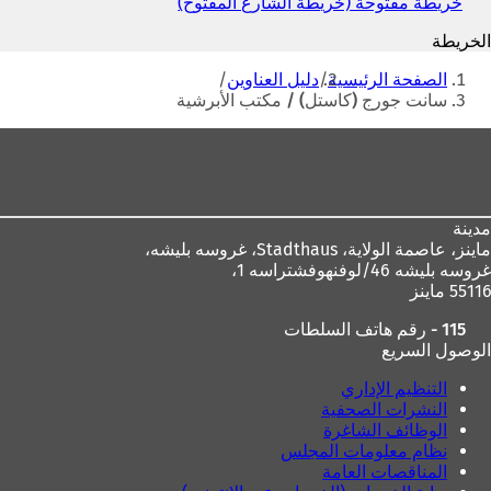
خريطة مفتوحة (خريطة الشارع المفتوح)
(
ح
ي
ف
الخريطة
ف
ي
أنت
ت
الصفحة الرئيسية
دليل العناوين
ع
ح
هنا
سانت جورج (كاستل) / مكتب الأبرشية
ل
ف
ا
ي
منطقة
م
ع
ة
القدم
ل
ت
ا
ب
م
و
مدينة
ة
ي
ماينز، عاصمة الولاية،
Stadthaus، غروسه بليشه،
ت
ب
غروسه بليشه 46/لوفنهوفشتراسه 1،
ب
ج
55116 ماينز
و
د
ي
115 - رقم هاتف السلطات
ي
ب
الوصول السريع
د
ج
ة
د
التنظيم الإداري
)
ي
النشرات الصحفية
د
الوظائف الشاغرة
ة
نظام معلومات المجلس
)
المناقصات العامة