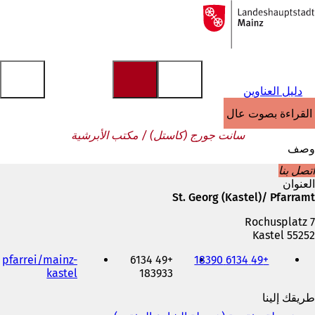
إلى
الصفحة
الانتقال إلى المحتوى
الرئيسية
دليل العناوين
القراءة بصوت عالٍ
سانت جورج (كاستل) / مكتب الأبرشية
وصف
اتصل بنا
العنوان
St. Georg (Kastel)/ Pfarramt
Rochusplatz 7
55252 Kastel
الهاتف
pfarrei/mainz-
+49 6134
+49 6134 18390
والفاكس
(
kastel
183933
وعنوان
ي
البريد
طريقك إلينا
ف
الإلكتروني
ت