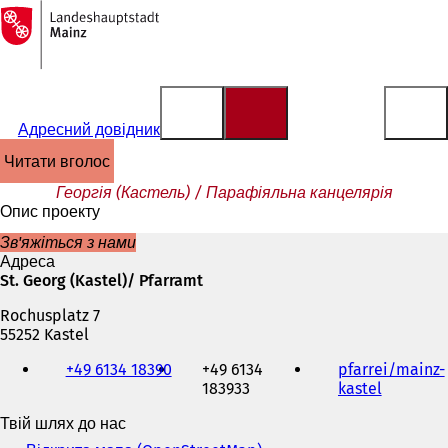
На
головну
Перейти до змісту
сторінку
Адресний довідник
читати вголос
Георгія (Кастель) / Парафіяльна канцелярія
Опис проекту
Зв'яжіться з нами
Адреса
St. Georg (Kastel)/ Pfarramt
Rochusplatz 7
55252 Kastel
Телефон,
+49 6134 18390
+49 6134
pfarrei/mainz-
факс
183933
kastel
(
та
В
адреса
Твій шлях до нас
і
електронної
д