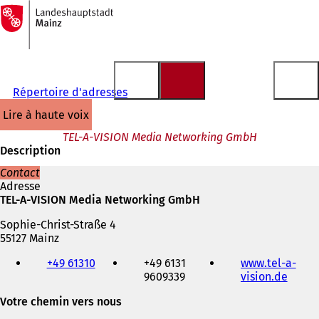
Vers
la
Accéder au contenu
page
d'accueil
Répertoire d'adresses
lire à haute voix
TEL-A-VISION Media Networking GmbH
Description
Contact
Adresse
TEL-A-VISION Media Networking GmbH
Sophie-Christ-Straße 4
55127 Mainz
Téléphone,
+49 61310
+49 6131
www.tel-a-
fax
9609339
vision.de
(
et
S
adresse
Votre chemin vers nous
'
électronique
o