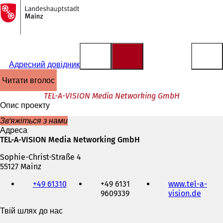
На
головну
Перейти до змісту
сторінку
Адресний довідник
читати вголос
TEL-A-VISION Media Networking GmbH
Опис проекту
Зв'яжіться з нами
Адреса
TEL-A-VISION Media Networking GmbH
Sophie-Christ-Straße 4
55127 Mainz
Телефон,
+49 61310
+49 6131
www.tel-a-
факс
9609339
vision.de
(
та
В
адреса
Твій шлях до нас
і
електронної
д