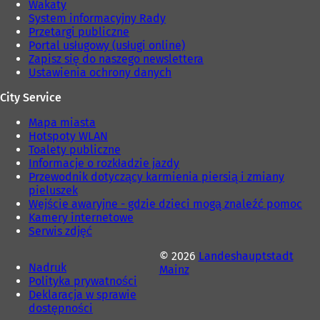
Wakaty
)
e
System informacyjny Rady
)
Przetargi publiczne
Portal usługowy (usługi online)
Zapisz się do naszego newslettera
Ustawienia ochrony danych
City Service
Mapa miasta
Hotspoty WLAN
Toalety publiczne
Informacje o rozkładzie jazdy
Przewodnik dotyczący karmienia piersią i zmiany
pieluszek
Wejście awaryjne - gdzie dzieci mogą znaleźć pomoc
Kamery internetowe
Serwis zdjęć
© 2026
Landeshauptstadt
Nadruk
Mainz
Polityka prywatności
Deklaracja w sprawie
dostępności