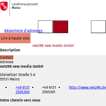
Vers
la
Accéder au contenu
page
d'accueil
Répertoire d'adresses
lire à haute voix
netz98 new media GmbH
Description
Contact
Adresse
netz98 new media GmbH
Gleiwitzer Straße 5 A
55131 Mainz
Téléphone,
+49 6131
+49 6131
http://www.netz98.de
fax
2505360
2505361
et
adresse
Votre chemin vers nous
électronique