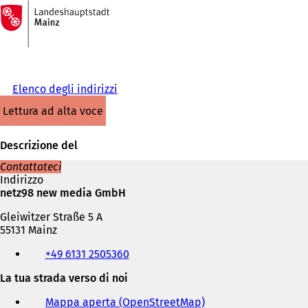
Alla
pagina
Vai al contenuto
iniziale
Elenco degli indirizzi
lettura ad alta voce
Descrizione del
Contattateci
Indirizzo
netz98 new media GmbH
Gleiwitzer Straße 5 A
55131 Mainz
Telefono,
+49 6131 2505360
fax
e
La tua strada verso di noi
indirizzo
e-
Mappa aperta (OpenStreetMap)
(