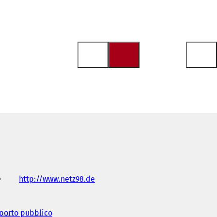
http://www.netz98.de
(
S
i
a
sporto pubblico
(
p