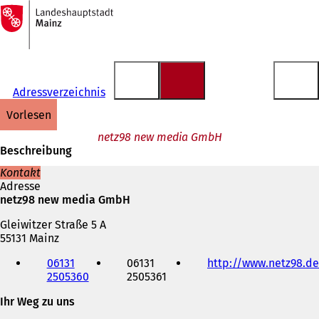
Zur
Startseite
Inhalt anspringen
Adressverzeichnis
vorlesen
netz98 new media GmbH
Beschreibung
Kontakt
Adresse
netz98 new media GmbH
Gleiwitzer Straße 5 A
55131 Mainz
Telefon,
06131
06131
http://www.netz98.de
Fax
2505360
2505361
und
E-
Ihr Weg zu uns
Mail-