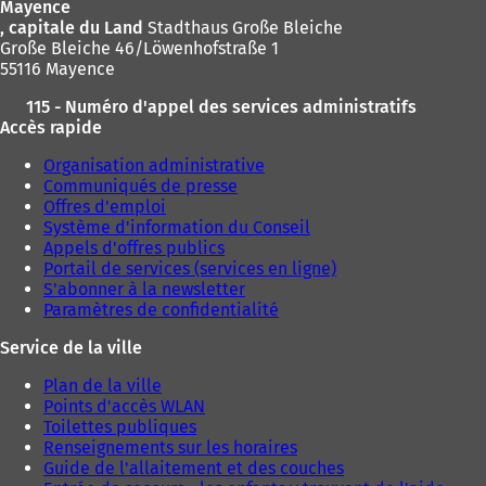
Mayence
n
n
l
l
, capitale du Land
Stadthaus Große Bleiche
n
n
o
o
Große Bleiche 46/Löwenhofstraße 1
o
o
n
n
55116 Mayence
u
u
g
g
v
v
l
l
115 - Numéro d'appel des services administratifs
e
e
e
e
Accès rapide
l
l
t
t
o
o
)
)
Organisation administrative
n
n
Communiqués de presse
g
g
Offres d'emploi
l
l
Système d'information du Conseil
e
e
Appels d'offres publics
t
t
Portail de services (services en ligne)
)
)
S'abonner à la newsletter
Paramètres de confidentialité
Service de la ville
Plan de la ville
Points d'accès WLAN
Toilettes publiques
Renseignements sur les horaires
Guide de l'allaitement et des couches