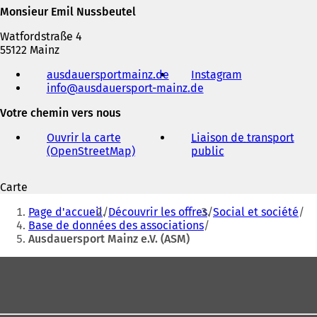
Monsieur Emil Nussbeutel
Watfordstraße 4
55122 Mainz
Téléphone,
ausdauersportmainz.de
(
Instagram
(
fax
info
ausdauersport-mainz
S
de
S
et
'
'
adresse
Votre chemin vers nous
o
o
électronique
u
u
Ouvrir la carte
Liaison de transport
v
v
(OpenStreetMap)
(
public
(
r
r
S
S
e
e
'
'
d
d
Carte
o
o
a
a
Vous
u
u
n
n
Page d'accueil
Découvrir les offres
Social et société
v
v
êtes
s
s
Base de données des associations
r
r
u
u
Ausdauersport Mainz e.V. (ASM)
ici
e
e
n
n
d
d
:
n
n
Pied
a
a
o
o
de
n
n
u
u
s
s
page
v
v
u
u
e
e