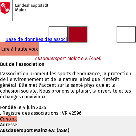
Vers
la
Accéder au contenu
page
d'accueil
Base de données des associations
lire à haute voix
Ausdauersport Mainz e.V. (ASM)
But de l'association
L'association promeut les sports d'endurance, la protection
de l'environnement et de la nature, ainsi que l'intérêt
général. Elle met l'accent sur la santé physique et la
cohésion sociale. Nous prônons le plaisir, la diversité et les
échanges conviviaux.
Fondée le 4 juin 2025
. Registre des associations : VR 42596
Contact
Adresse
Ausdauersport Mainz e.V. (ASM)