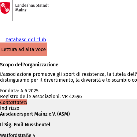
Alla
pagina
Vai al contenuto
iniziale
Database del club
lettura ad alta voce
Scopo dell'organizzazione
L'associazione promuove gli sport di resistenza, la tutela dell
distinguiamo per il divertimento, la diversità e lo scambio co
Fondata: 4.6.2025
Registro delle associazioni: VR 42596
Contattateci
Indirizzo
Ausdauersport Mainz e.V. (ASM)
Il Sig. Emil Nussbeutel
Watfordstraße 4