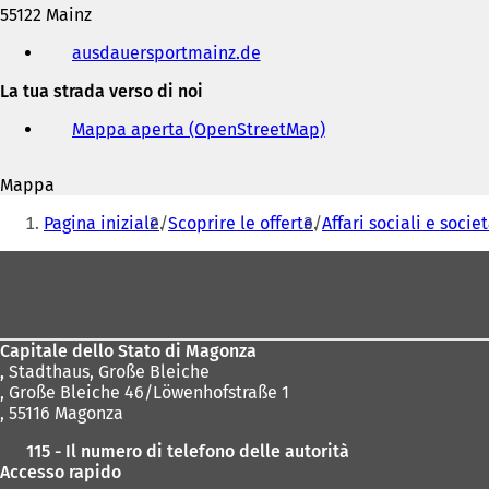
55122 Mainz
Telefono,
ausdauersportmainz.de
(
fax
S
e
La tua strada verso di noi
i
indirizzo
a
e-
Mappa aperta (OpenStreetMap)
(
p
mail
S
r
i
e
Mappa
a
i
Siete
p
n
Pagina iniziale
Scoprire le offerte
Affari sociali e socie
r
qui:
u
e
n
Area
i
a
dei
n
n
u
piedi
u
n
o
Capitale dello Stato di Magonza
a
v
,
Stadthaus, Große Bleiche
n
a
, Große Bleiche 46/Löwenhofstraße 1
u
s
, 55116 Magonza
o
c
v
h
115 - Il numero di telefono delle autorità
a
e
Accesso rapido
s
d