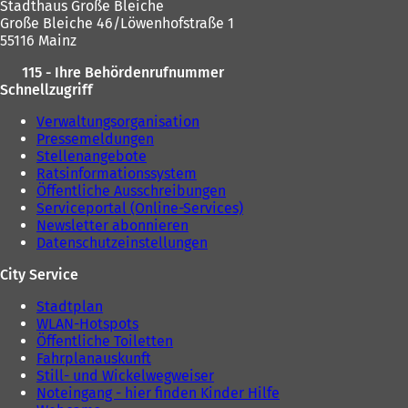
Stadthaus Große Bleiche
n
e
a
a
Große Bleiche 46/Löwenhofstraße 1
e
u
b
b
55116 Mainz
u
e
)
)
e
n
115 - Ihre Behördenrufnummer
n
T
Schnellzugriff
T
a
a
b
Verwaltungsorganisation
b
)
Pressemeldungen
)
Stellenangebote
Ratsinformationssystem
Öffentliche Ausschreibungen
Serviceportal (Online-Services)
Newsletter abonnieren
Datenschutzeinstellungen
City Service
Stadtplan
WLAN-Hotspots
Öffentliche Toiletten
Fahrplanauskunft
Still- und Wickelwegweiser
Noteingang - hier finden Kinder Hilfe