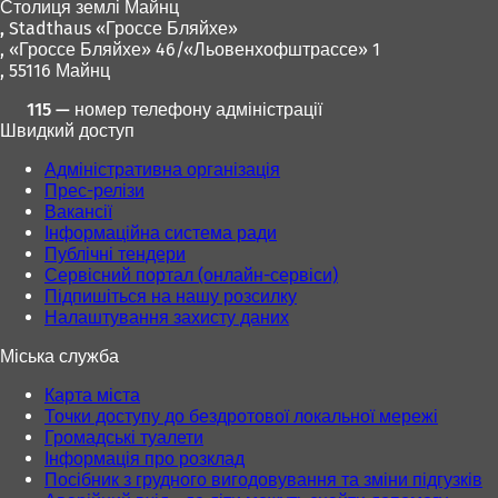
Столиця землі Майнц
я
я
й
й
,
Stadthaus «Гроссе Бляйхе»
в
в
в
в
, «Гроссе Бляйхе» 46/«Льовенхофштрассе» 1
н
н
к
к
, 55116 Майнц
о
о
л
л
в
в
а
а
115 — номер телефону адміністрації
і
і
д
д
Швидкий доступ
й
й
ц
ц
в
в
і
і
Адміністративна організація
к
к
)
)
Прес-релізи
л
л
Вакансії
а
а
Інформаційна система ради
д
д
Публічні тендери
ц
ц
Сервісний портал (онлайн-сервіси)
і
і
Підпишіться на нашу розсилку
)
)
Налаштування захисту даних
Міська служба
Карта міста
Точки доступу до бездротової локальної мережі
Громадські туалети
Інформація про розклад
Посібник з грудного вигодовування та зміни підгузків