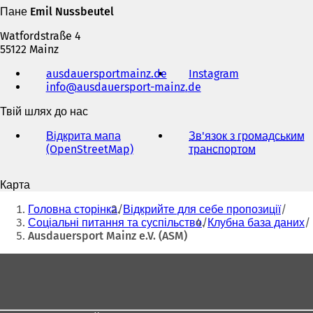
Пане Emil Nussbeutel
Watfordstraße 4
55122 Mainz
Телефон,
ausdauersportmainz.de
(
Instagram
(
факс
info
ausdauersport-mainz
В
de
В
та
і
і
адреса
Твій шлях до нас
д
д
електронної
к
к
пошти
Відкрита мапа
Зв'язок з громадським
р
р
(OpenStreetMap)
(
транспортом
(
и
и
В
В
в
в
і
і
а
а
Карта
д
д
є
є
Ти
к
к
т
т
Головна сторінка
Відкрийте для себе пропозиції
р
р
тут:
ь
ь
Соціальні питання та суспільство
Клубна база даних
и
и
с
с
Ausdauersport Mainz e.V. (ASM)
в
в
я
я
а
а
в
в
Зона
є
є
н
н
для
т
т
о
о
ь
ь
ніг
в
в
с
с
і
і