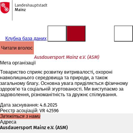
На
головну
Перейти до змісту
сторінку
Клубна база даних
читати вголос
Ausdauersport Mainz e.V. (ASM)
Мета організації
Товариство сприяє розвитку витривалості, охороні
навколишнього середовища та природи, а також
загальному благу. Основна увага приділяється фізичному
здоров’ю та соціальній згуртованості. Ми виступаємо за
задоволення, різноманітність та дружнє спілкування.
Дата заснування: 4.6.2025
Реєстр асоціацій: VR 42596
Зв'яжіться з нами
Адреса
Ausdauersport Mainz e.V. (ASM)