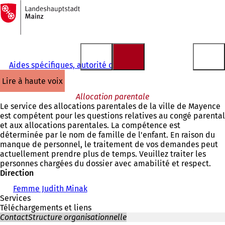
Vers
la
Accéder au contenu
page
d'accueil
Aides spécifiques, autorité de tutelle
lire à haute voix
Allocation parentale
Le service des allocations parentales de la ville de Mayence
est compétent pour les questions relatives au congé parental
et aux allocations parentales. La compétence est
déterminée par le nom de famille de l'enfant. En raison du
manque de personnel, le traitement de vos demandes peut
actuellement prendre plus de temps. Veuillez traiter les
personnes chargées du dossier avec amabilité et respect.
Direction
Femme Judith Minak
Services
Téléchargements et liens
Contact
Structure organisationnelle