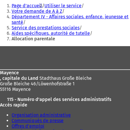
Vous
Page d'accueil
Utiliser le service
êtes
Votre demande de A à Z
Département IV - Affaires sociales, enfance, jeunesse et
ici
santé
:
Service des prestations sociales
Aides spécifiques, autorité de tutelle
Allocation parentale
Pied
de
page
Mayence
, capitale du Land
Stadthaus Große Bleiche
Große Bleiche 46/Löwenhofstraße 1
55116 Mayence
115 - Numéro d'appel des services administratifs
Accès rapide
Organisation administrative
Communiqués de presse
Offres d'emploi