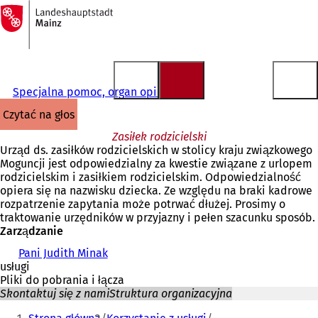
Do
strony
Przejdź do treści
głównej
Specjalna pomoc, organ opiekuńczy
czytać na głos
Zasiłek rodzicielski
Urząd ds. zasiłków rodzicielskich w stolicy kraju związkowego
Moguncji jest odpowiedzialny za kwestie związane z urlopem
rodzicielskim i zasiłkiem rodzicielskim. Odpowiedzialność
opiera się na nazwisku dziecka. Ze względu na braki kadrowe
rozpatrzenie zapytania może potrwać dłużej. Prosimy o
traktowanie urzędników w przyjazny i pełen szacunku sposób.
Zarządzanie
Pani Judith Minak
usługi
Pliki do pobrania i łącza
Skontaktuj się z nami
Struktura organizacyjna
Jesteś