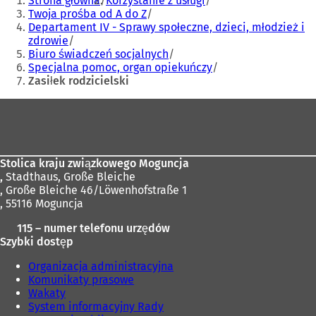
Strona główna
Korzystanie z usługi
tutaj:
Twoja prośba od A do Z
Departament IV - Sprawy społeczne, dzieci, młodzież i
zdrowie
Biuro świadczeń socjalnych
Specjalna pomoc, organ opiekuńczy
Zasiłek rodzicielski
Obszar
stóp
Stolica kraju związkowego Moguncja
,
Stadthaus, Große Bleiche
, Große Bleiche 46/Löwenhofstraße 1
, 55116 Moguncja
115 – numer telefonu urzędów
Szybki dostęp
Organizacja administracyjna
Komunikaty prasowe
Wakaty
System informacyjny Rady