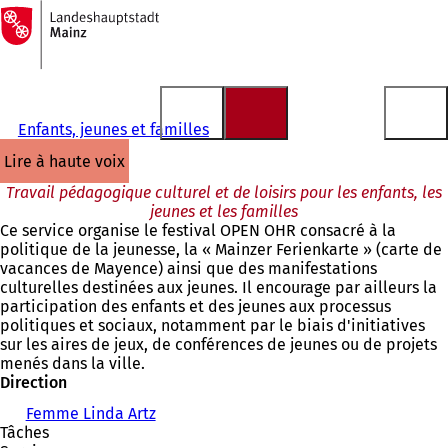
Vers
la
Accéder au contenu
page
d'accueil
Enfants, jeunes et familles
lire à haute voix
Travail pédagogique culturel et de loisirs pour les enfants, les
jeunes et les familles
Ce service organise le festival OPEN OHR consacré à la
politique de la jeunesse, la « Mainzer Ferienkarte » (carte de
vacances de Mayence) ainsi que des manifestations
culturelles destinées aux jeunes. Il encourage par ailleurs la
participation des enfants et des jeunes aux processus
politiques et sociaux, notamment par le biais d'initiatives
sur les aires de jeux, de conférences de jeunes ou de projets
menés dans la ville.
Direction
Femme Linda Artz
Tâches