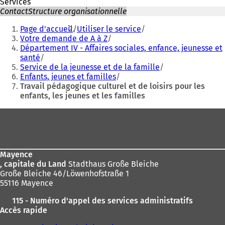
Services
Contact
Structure organisationnelle
Vous
Page d'accueil
Utiliser le service
êtes
Votre demande de A à Z
Département IV - Affaires sociales, enfance, jeunesse et
ici
santé
:
Service de la jeunesse et de la famille
Enfants, jeunes et familles
Travail pédagogique culturel et de loisirs pour les
enfants, les jeunes et les familles
Pied
de
page
Mayence
, capitale du Land
Stadthaus Große Bleiche
Große Bleiche 46/Löwenhofstraße 1
55116 Mayence
115 - Numéro d'appel des services administratifs
Accès rapide