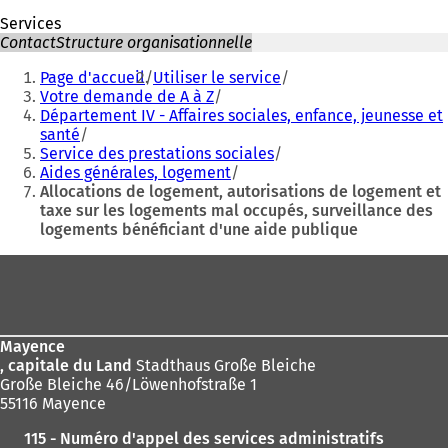
Services
Contact
Structure organisationnelle
Vous
Page d'accueil
Utiliser le service
êtes
Votre demande de A à Z
Département IV - Affaires sociales, enfance, jeunesse et
ici
santé
:
Service des prestations sociales
Aides générales, logement
Allocations de logement, autorisations de logement et
taxe sur les logements mal occupés, surveillance des
logements bénéficiant d'une aide publique
Pied
de
page
Mayence
, capitale du Land
Stadthaus Große Bleiche
Große Bleiche 46/Löwenhofstraße 1
55116 Mayence
115 - Numéro d'appel des services administratifs