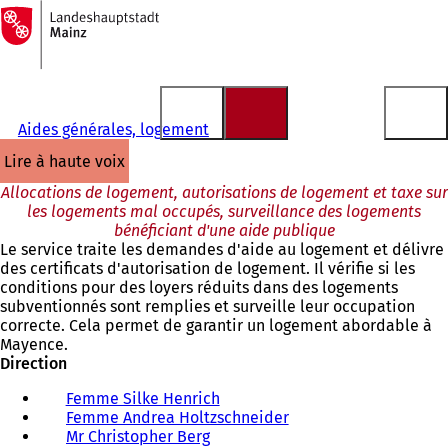
Vers
la
Accéder au contenu
page
d'accueil
Aides générales, logement
lire à haute voix
Allocations de logement, autorisations de logement et taxe sur
les logements mal occupés, surveillance des logements
bénéficiant d'une aide publique
Le service traite les demandes d'aide au logement et délivre
des certificats d'autorisation de logement. Il vérifie si les
conditions pour des loyers réduits dans des logements
subventionnés sont remplies et surveille leur occupation
correcte. Cela permet de garantir un logement abordable à
Mayence.
Direction
Femme Silke Henrich
Femme Andrea Holtzschneider
Mr Christopher Berg