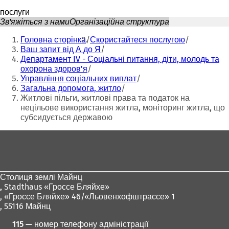
послуги
Зв'яжіться з нами
Організаційна структура
Ти
Головна сторінка
Скористайтеся послугою
тут:
Ваш запит від А до Я
Департамент IV - Соціальні питання, діти, молодь та
охорона здоров'я
Управління соціальних виплат
Загальна допомога, житло
Житлові пільги, житлові права та податок на
нецільове використання житла, моніторинг житла, що
субсидується державою
Зона
для
ніг
Столиця землі Майнц
,
Stadthaus «Гроссе Бляйхе»
, «Гроссе Бляйхе» 46/«Льовенхофштрассе» 1
, 55116 Майнц
115 — номер телефону адміністрації