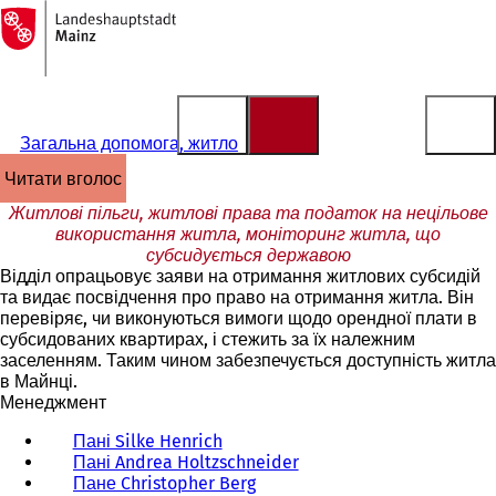
На
головну
Перейти до змісту
сторінку
Загальна допомога, житло
читати вголос
Житлові пільги, житлові права та податок на нецільове
використання житла, моніторинг житла, що
субсидується державою
Відділ опрацьовує заяви на отримання житлових субсидій
та видає посвідчення про право на отримання житла. Він
перевіряє, чи виконуються вимоги щодо орендної плати в
субсидованих квартирах, і стежить за їх належним
заселенням. Таким чином забезпечується доступність житла
в Майнці.
Менеджмент
Пані Silke Henrich
Пані Andrea Holtzschneider
Пане Christopher Berg