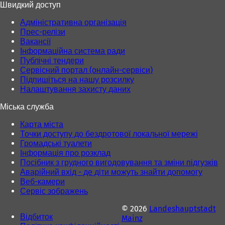
Швидкий доступ
Адміністративна організація
Прес-релізи
Вакансії
Інформаційна система ради
Публічні тендери
Сервісний портал (онлайн-сервіси)
Підпишіться на нашу розсилку
Налаштування захисту даних
Міська служба
Карта міста
Точки доступу до бездротової локальної мережі
Громадські туалети
Інформація про розклад
Посібник з грудного вигодовування та зміни підгузків
Аварійний вхід - де діти можуть знайти допомогу
Веб-камери
Сервіс зображень
© 2026
Landeshauptstadt
Відбиток
Mainz