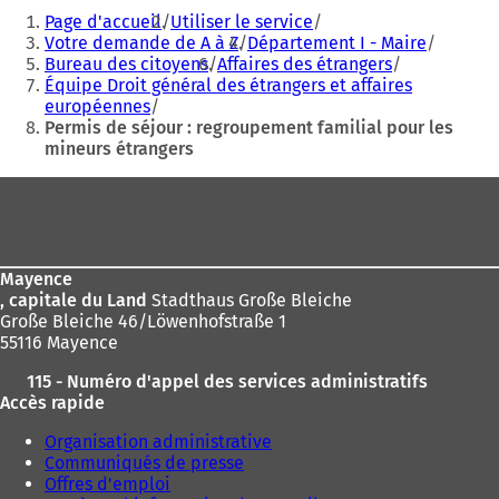
Vous
r
r
Page d'accueil
Utiliser le service
êtes
e
e
Votre demande de A à Z
Département I - Maire
d
d
Bureau des citoyens
Affaires des étrangers
ici
a
a
Équipe Droit général des étrangers et affaires
:
n
n
européennes
s
s
Permis de séjour : regroupement familial pour les
u
u
mineurs étrangers
n
n
n
n
Pied
o
o
de
u
u
v
v
page
e
e
Mayence
l
l
, capitale du Land
Stadthaus Große Bleiche
o
o
Große Bleiche 46/Löwenhofstraße 1
n
n
55116 Mayence
g
g
l
l
115 - Numéro d'appel des services administratifs
e
e
Accès rapide
t
t
)
)
Organisation administrative
Communiqués de presse
Offres d'emploi