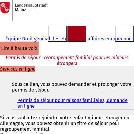
Vers
la
Accéder au contenu
page
d'accueil
Équipe Droit général des étrangers et affaires européennes
lire à haute voix
Permis de séjour : regroupement familial pour les mineurs
étrangers
Services en ligne
Sous ce lien, vous pouvez demander et prolonger votre
permis de séjour.
Permis de séjour pour raisons familiales, demande
en ligne
(
S
'
Si vous souhaitez rejoindre votre enfant mineur étranger en
o
Allemagne, vous pouvez obtenir un titre de séjour pour
u
regroupement familial.