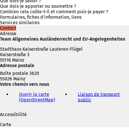
v
Que dois-je savoir ?
r
Que dois-je apporter ou soumettre ?
e
Combien cela coûte-t-il et comment puis-je payer ?
d
Formulaires, fiches d'information, liens
a
Services similaires
n
Contact
s
Adresse
u
Team Allgemeines Ausländerrecht und EU-Angelegenheiten
n
Stadthaus Kaiserstraße Lauteren-Flügel
n
Kaiserstraße 3
o
55116 Mainz
u
Adresse postale
v
e
Boîte postale 3620
l
55026 Mainz
o
Votre chemin vers nous
n
g
Ouvrir la carte
Liaison de transport
l
(OpenStreetMap)
(
public
(
e
S
S
t
'
'
Accessibilité
)
o
o
u
u
Carte
v
v