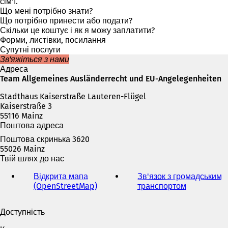
р
сім'ї.
и
Що мені потрібно знати?
в
Що потрібно принести або подати?
а
Скільки це коштує і як я можу заплатити?
є
Форми, листівки, посилання
т
Супутні послуги
ь
Зв'яжіться з нами
с
Адреса
я
Team Allgemeines Ausländerrecht und EU-Angelegenheiten
в
Stadthaus Kaiserstraße Lauteren-Flügel
н
Kaiserstraße 3
о
55116 Mainz
в
Поштова адреса
і
й
Поштова скринька 3620
в
55026 Mainz
к
Твій шлях до нас
л
а
Відкрита мапа
Зв'язок з громадським
д
(OpenStreetMap)
(
транспортом
(
ц
В
В
і
і
і
Доступність
)
д
д
к
к