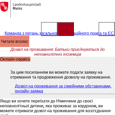
На
головну
Перейти до змісту
сторінку
Команда з питань загального імміграційного права та ЄС
читати вголос
Дозвіл на проживання: Батьки приєднуються до
неповнолітніх іноземців
Онлайн-сервіси
За цим посиланням ви можете подати заявку на
отримання та продовження дозволу на проживання.
Дозвіл на проживання за сімейними обставинами,
онлайн-заявка
(
В
і
Якщо ви хочете переїхати до Німеччини до своєї
д
неповнолітньої дитини, яка проживає за кордоном, ви
к
можете отримати дозвіл на проживання для возз'єднання