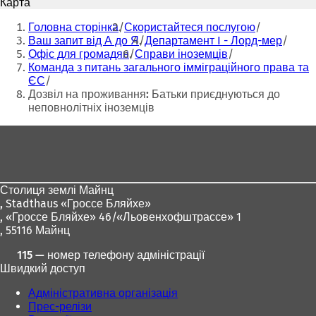
Карта
р
р
Ти
и
и
Головна сторінка
Скористайтеся послугою
тут:
в
в
Ваш запит від А до Я
Департамент I - Лорд-мер
а
а
Офіс для громадян
Справи іноземців
є
є
Команда з питань загального імміграційного права та
т
т
ЄС
ь
ь
Дозвіл на проживання: Батьки приєднуються до
с
с
неповнолітніх іноземців
я
я
в
в
Зона
н
н
для
о
о
в
в
ніг
і
і
Столиця землі Майнц
й
й
,
Stadthaus «Гроссе Бляйхе»
в
в
, «Гроссе Бляйхе» 46/«Льовенхофштрассе» 1
к
к
, 55116 Майнц
л
л
а
а
115 — номер телефону адміністрації
д
д
Швидкий доступ
ц
ц
і
і
Адміністративна організація
)
)
Прес-релізи