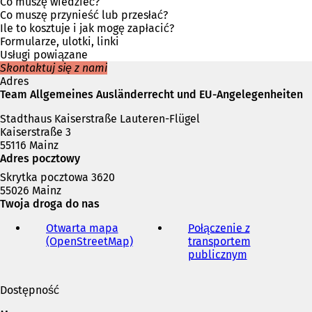
e
Co muszę wiedzieć?
r
Co muszę przynieść lub przesłać?
a
Ile to kosztuje i jak mogę zapłacić?
s
Formularze, ulotki, linki
i
Usługi powiązane
ę
Skontaktuj się z nami
w
Adres
n
Team Allgemeines Ausländerrecht und EU-Angelegenheiten
o
Stadthaus Kaiserstraße Lauteren-Flügel
w
Kaiserstraße 3
e
55116 Mainz
j
Adres pocztowy
k
a
Skrytka pocztowa 3620
r
55026 Mainz
c
Twoja droga do nas
i
e
Otwarta mapa
Połączenie z
)
(OpenStreetMap)
(
transportem
O
publicznym
(
t
O
w
t
Dostępność
i
w
e
i