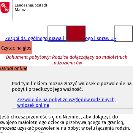
Do
strony
Przejdź do treści
głównej
Zespół ds. ogólnego prawa imigracyjnego i spraw UE
czytać na głos
Dokument pobytowy: Rodzice dołączający do małoletnich
cudzoziemców
Usługi online
Pod tym linkiem można złożyć wniosek o pozwolenie na
pobyt i przedłużyć jego ważność.
Zezwolenie na pobyt ze względów rodzinnych,
wniosek online
(
O
t
Jeśli chcesz przenieść się do Niemiec, aby dołączyć do
w
swojego małoletniego dziecka przebywającego za granicą,
i
możesz uzyskać pozwolenie na pobyt w celu łączenia rodzin.