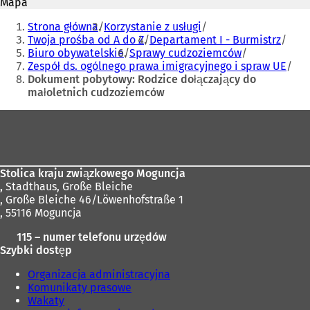
Mapa
r
e
Jesteś
a
r
Strona główna
Korzystanie z usługi
tutaj:
s
a
Twoja prośba od A do Z
Departament I - Burmistrz
i
s
Biuro obywatelskie
Sprawy cudzoziemców
ę
i
Zespół ds. ogólnego prawa imigracyjnego i spraw UE
w
ę
Dokument pobytowy: Rodzice dołączający do
n
w
małoletnich cudzoziemców
o
n
w
o
Obszar
e
w
stóp
j
e
k
j
a
k
Stolica kraju związkowego Moguncja
r
a
,
Stadthaus, Große Bleiche
c
r
, Große Bleiche 46/Löwenhofstraße 1
i
c
, 55116 Moguncja
e
i
)
e
115 – numer telefonu urzędów
)
Szybki dostęp
Organizacja administracyjna
Komunikaty prasowe
Wakaty