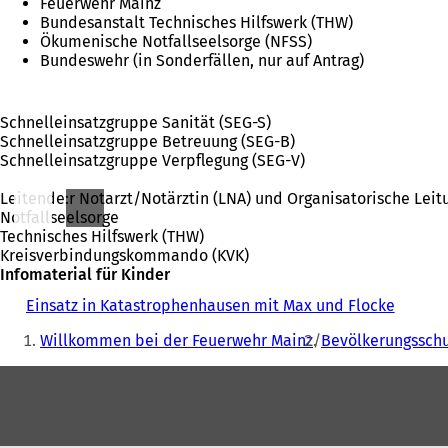
Feuerwehr Mainz
Bundesanstalt Technisches Hilfswerk (THW)
Ökumenische Notfallseelsorge (NFSS)
Bundeswehr (in Sonderfällen, nur auf Antrag)
Schnelleinsatzgruppe Sanität (SEG-S)
Schnelleinsatzgruppe Betreuung (SEG-B)
Schnelleinsatzgruppe Verpflegung (SEG-V)
Leitende:r Notarzt/Notärztin (LNA) und Organisatorische Leit
Notfallseelsorge
Technisches Hilfswerk (THW)
Kreisverbindungskommando (KVK)
Infomaterial für Kinder
Einsatz in Katastrophenhausen mit Max und Flocke
(
Sie
Ö
Willkommen bei der Feuerwehr Mainz
Bevölkerungssch
f
befinden
f
Fußbereich
sich
n
e
hier:
t
i