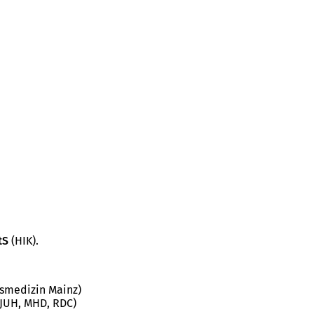
tS
(HIK).
tsmedizin Mainz)
, JUH, MHD, RDC)