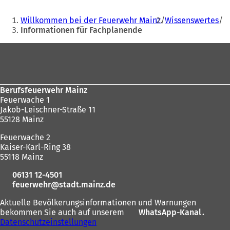
Sie
Willkommen bei der Feuerwehr Mainz
Wissenswertes
befinden
Informationen für Fachplanende
sich
Fußbereich
hier:
Berufsfeuerwehr Mainz
Feuerwache 1
Jakob-Leischner-Straße 11
55128 Mainz
Feuerwache 2
Kaiser-Karl-Ring 38
55118 Mainz
06131 12-4501
feuerwehr
stadt.mainz
de
Aktuelle Bevölkerungsinformationen und Warnungen
bekommen Sie auch auf unserem
WhatsApp-Kanal
(
.
Datenschutzeinstellungen
Ö