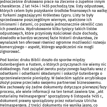
jednocześnie drukowano prace na zlecenie o zupełnie innym
charakterze. Z lat 1454 i 1455 pochodzą tzw. listy odpustowe,
których celem było pozyskanie środków finansowych na walkę
z Turkami zagrażającymi Królestwu Cypru. Listy te były
sprzedawane poszczególnym wiernym, opatrzone ich
imionami i datami, co pozwala jednoznacznie określić czas
ich powstania. Wydrukowanie kilku tysięcy takich listów
odpustowych, które przyniosły Kościołowi duże dochody,
dowiodło w bardzo wczesnej fazie historii drukarstwa, że
wynalazek ten oferował również ogromne możliwości rozwoju
komercyjnego – aspekt, którego współcześni nie mogli
zignorować.
Pod koniec druku Biblii doszło do sporów między
Gutenbergiem a Fustem, o których przyczynach nie wiemy nic
dokładnego. Fust zażądał zwrotu pożyczonego kapitału wraz z
odsetkami i odsetkami składanymi i oskarżył Gutenberga o
sprzeniewierzenie pieniędzy. W świeckim sądzie arcybiskupa
złożył pozew przeciwko swojemu partnerowi biznesowemu.
Nie zachowały się żadne dokumenty dotyczące pierwszej fazy
procesu, ale wiele informacji na ten temat zawiera tzw. „akt
notarialny Helmaspergera” sporządzony 6 listopada 1455 r.,
dokument prawny sporządzony przez notariusza Ulricha
Helmaspergera. Z treści dokumentu nie wynika jasno, co