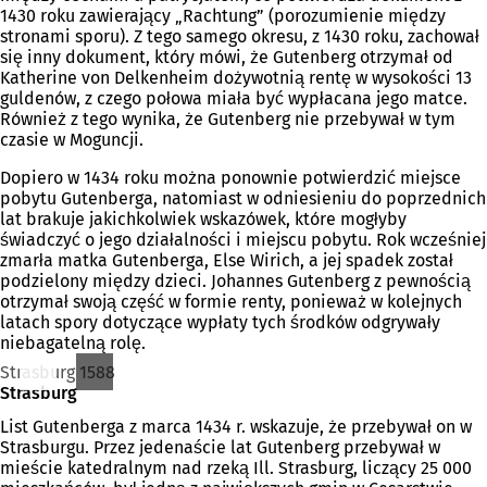
1430 roku zawierający „Rachtung” (porozumienie między
stronami sporu). Z tego samego okresu, z 1430 roku, zachował
się inny dokument, który mówi, że Gutenberg otrzymał od
Katherine von Delkenheim dożywotnią rentę w wysokości 13
guldenów, z czego połowa miała być wypłacana jego matce.
Również z tego wynika, że Gutenberg nie przebywał w tym
czasie w Moguncji.
Dopiero w 1434 roku można ponownie potwierdzić miejsce
pobytu Gutenberga, natomiast w odniesieniu do poprzednich
lat brakuje jakichkolwiek wskazówek, które mogłyby
świadczyć o jego działalności i miejscu pobytu. Rok wcześniej
zmarła matka Gutenberga, Else Wirich, a jej spadek został
podzielony między dzieci. Johannes Gutenberg z pewnością
otrzymał swoją część w formie renty, ponieważ w kolejnych
latach spory dotyczące wypłaty tych środków odgrywały
niebagatelną rolę.
Strasburg 1588
Strasburg
List Gutenberga z marca 1434 r. wskazuje, że przebywał on w
Strasburgu. Przez jedenaście lat Gutenberg przebywał w
mieście katedralnym nad rzeką Ill. Strasburg, liczący 25 000