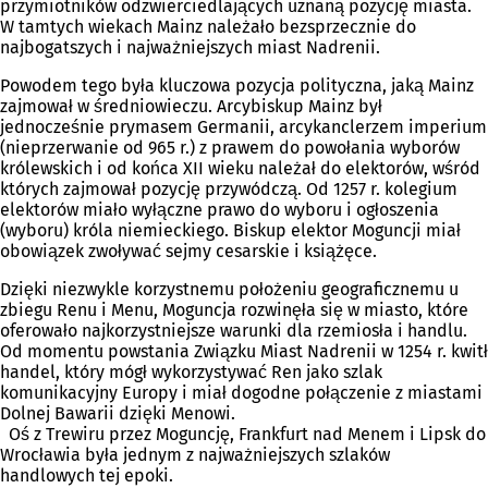
przymiotników odzwierciedlających uznaną pozycję miasta.
W tamtych wiekach Mainz należało bezsprzecznie do
najbogatszych i najważniejszych miast Nadrenii.
Powodem tego była kluczowa pozycja polityczna, jaką Mainz
zajmował w średniowieczu. Arcybiskup Mainz był
jednocześnie prymasem Germanii, arcykanclerzem imperium
(nieprzerwanie od 965 r.) z prawem do powołania wyborów
królewskich i od końca XII wieku należał do elektorów, wśród
których zajmował pozycję przywódczą. Od 1257 r. kolegium
elektorów miało wyłączne prawo do wyboru i ogłoszenia
(wyboru) króla niemieckiego. Biskup elektor Moguncji miał
obowiązek zwoływać sejmy cesarskie i książęce.
Dzięki niezwykle korzystnemu położeniu geograficznemu u
zbiegu Renu i Menu, Moguncja rozwinęła się w miasto, które
oferowało najkorzystniejsze warunki dla rzemiosła i handlu.
Od momentu powstania Związku Miast Nadrenii w 1254 r. kwitł
handel, który mógł wykorzystywać Ren jako szlak
komunikacyjny Europy i miał dogodne połączenie z miastami
Dolnej Bawarii dzięki Menowi.
Oś z Trewiru przez Moguncję, Frankfurt nad Menem i Lipsk do
Wrocławia była jednym z najważniejszych szlaków
handlowych tej epoki.