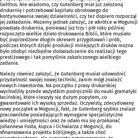
Gelthus. Nie wiadomo, czy Gutenberg miał już założoną
drukarnię i potrzebował kapitału obrotowego do
kontynuowania swojej działalności, czy też dopiero rozpoczął
jej zakładanie. Możemy jednak założyć, że wkrótce w Moguncji
powstała drukarnia, ponieważ już trzy i pół roku później
rozpoczęto wielkie dzieło drukowania Biblii, które musiało
być poprzedzone długim okresem przygotowań i prób,
podczas których dzięki produkcji mniejszych druków można
było zdobyć niezbędne doświadczenie do realizacji tego
prestiżowego i tak pomyślnie zakończonego wielkiego
zadania.
Należy również założyć, że Gutenberg musiał udowodnić
przydatność swojej nowej techniki, zanim mógł znaleźć
nowych inwestorów. Na początku z prasy drukarskiej
wychodziły przede wszystkim podręczniki do nauki gramatyki
łacińskiej, które cieszyły się dużym popytem, co
gwarantowało ich wysoką sprzedaż. Oczywisty, zdecydowany
nowy początek w Moguncji, fakt, że Gutenberg szybko znalazł
pracowników posiadających wymagane specjalistyczne
wiedzę i umiejętności oraz że udało mu się przekonać
Johannesa Fusta, kupca i lichwiarza z Moguncji, do
sfinansowania projektu biblijnego, a także choć