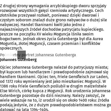
Z drugiej strony wymagania arcybiskupiego dworu sprzyjały
rozwojowi wszystkich gałęzi rzemiosła artystycznego. Cech
złotników przeżywał rozkwit, ponieważ dzięki dworowi i
częstym soborom znalazł duże grono nabywców o dużej sile
nabywczej. Handel tkaninami kwitł jako jedno z
najważniejszych źródeł dochodów patrycjatu kupieckiego.
Jeszcze na początku XV wieku Moguncja lśniła swoim
bogactwem. Jednak okres życia Gutenberga był dla Aurea
Moguntia, złotej Moguncji, czasem przemian i konfliktów
społecznych.
Pośmiertny portret Johannesa Gutenberga
Johannes Gutenberg
Ojciec Johannesa Gutenberga należał do patrycjuszy miasta;
był kupcem lub handlarzem i prawdopodobnie zajmował się
handlem tkaninami. Ojciec ten, Friele Gensfleisch zur Laden,
od 1372 roku wymieniany jest jako mieszkaniec Moguncji. W
1386 roku Friele Gensfleisch poślubił w drugim małżeństwie
Else Wirich, córkę kupca z Moguncji. Rok urodzenia Johannesa
Gutenberga pozostaje do dziś nieznany. Należy założyć, że
wiele wskazuje na to, iż urodził się on około 1400 roku: źródła
podają jedynie, że z dużym prawdopodobieństwem można go
datować na lata 1394–1404.