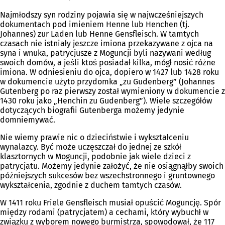
Najmłodszy syn rodziny pojawia się w najwcześniejszych
dokumentach pod imieniem Henne lub Henchen (tj.
Johannes) zur Laden lub Henne Gensfleisch. W tamtych
czasach nie istniały jeszcze imiona przekazywane z ojca na
syna i wnuka, patrycjusze z Moguncji byli nazywani według
swoich domów, a jeśli ktoś posiadał kilka, mógł nosić różne
imiona. W odniesieniu do ojca, dopiero w 1427 lub 1428 roku
w dokumencie użyto przydomka „zu Gudenberg” (Johannes
Gutenberg po raz pierwszy został wymieniony w dokumencie z
1430 roku jako „Henchin zu Gudenberg”). Wiele szczegółów
dotyczących biografii Gutenberga możemy jedynie
domniemywać.
Nie wiemy prawie nic o dzieciństwie i wykształceniu
wynalazcy. Być może uczęszczał do jednej ze szkół
klasztornych w Moguncji, podobnie jak wiele dzieci z
patrycjatu. Możemy jedynie założyć, że nie osiągnąłby swoich
późniejszych sukcesów bez wszechstronnego i gruntownego
wykształcenia, zgodnie z duchem tamtych czasów.
W 1411 roku Friele Gensfleisch musiał opuścić Moguncję. Spór
między rodami (patrycjatem) a cechami, który wybuchł w
związku z wyborem nowego burmistrza, spowodował, że 117