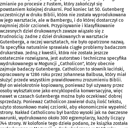
zmianie po procesie z Fustem, który zakończył się
powstaniem kolejnej drukarni. Pod koniec lat 50. Gutenberg
uczestniczył w druku Biblii, która nie została wyprodukowana
w jego warsztacie, ale w Bambergu, i do której dostarczył co
najmniej zbiór czcionek. Przypisywanie i klasyfikowanie
wczesnych dzieł drukowanych zawsze wiązało się z
trudnością: żadne z dzieł drukowanych w warsztacie
Gutenberga, a raczej warsztatach, nie było opatrzone nazwą.
Ta specyfika naturalnie sprawiała ciągłe problemy badaczom
drukarstwa. Jedną z kwestii, która nie została jeszcze
ostatecznie rozwiązana, jest autorstwo i techniczna specyfika
wydrukowanego w Moguncji „Catholicon”, który obecnie
zajmuje badaczy Gutenberga. Catholicon to słownik łaciński,
opracowany w 1286 roku przez Johannesa Balbusa, który miał
służyć przede wszystkim prawidłowemu zrozumieniu Biblii.
Był on wielokrotnie kopiowany, ponieważ był używany przez
osoby wykształcone jako encyklopedia konwersacyjna, więc
nawet w czasach Gutenberga można było oczekiwać dobrej
sprzedaży. Ponieważ Catholicon zawierał dużą ilość tekstu,
użyto stosunkowo małej czcionki, aby ekonomicznie wypełnić
strony. Nakład Catholiconu był bardzo wysoki jak na ówczesne
warunki, wydrukowano około 300 egzemplarzy, każdy liczący
744 strony. W kolofonie tego dzieła podano, że książka została