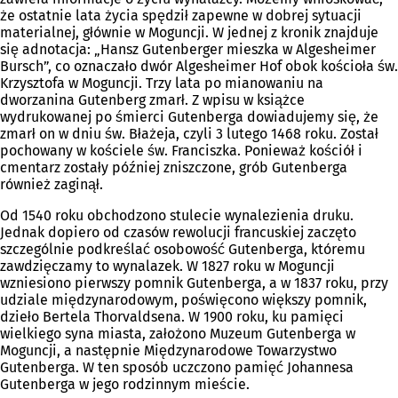
że ostatnie lata życia spędził zapewne w dobrej sytuacji
materialnej, głównie w Moguncji. W jednej z kronik znajduje
się adnotacja: „Hansz Gutenberger mieszka w Algesheimer
Bursch”, co oznaczało dwór Algesheimer Hof obok kościoła św.
Krzysztofa w Moguncji. Trzy lata po mianowaniu na
dworzanina Gutenberg zmarł. Z wpisu w książce
wydrukowanej po śmierci Gutenberga dowiadujemy się, że
zmarł on w dniu św. Błażeja, czyli 3 lutego 1468 roku. Został
pochowany w kościele św. Franciszka. Ponieważ kościół i
cmentarz zostały później zniszczone, grób Gutenberga
również zaginął.
Od 1540 roku obchodzono stulecie wynalezienia druku.
Jednak dopiero od czasów rewolucji francuskiej zaczęto
szczególnie podkreślać osobowość Gutenberga, któremu
zawdzięczamy to wynalazek. W 1827 roku w Moguncji
wzniesiono pierwszy pomnik Gutenberga, a w 1837 roku, przy
udziale międzynarodowym, poświęcono większy pomnik,
dzieło Bertela Thorvaldsena. W 1900 roku, ku pamięci
wielkiego syna miasta, założono Muzeum Gutenberga w
Moguncji, a następnie Międzynarodowe Towarzystwo
Gutenberga. W ten sposób uczczono pamięć Johannesa
Gutenberga w jego rodzinnym mieście.