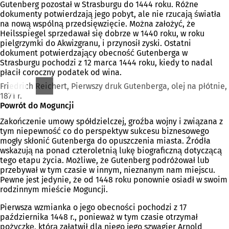
Gutenberg pozostał w Strasburgu do 1444 roku. Różne
dokumenty potwierdzają jego pobyt, ale nie rzucają światła
na nową wspólną przedsięwzięcie. Można założyć, że
Heilsspiegel sprzedawał się dobrze w 1440 roku, w roku
pielgrzymki do Akwizgranu, i przynosił zyski. Ostatni
dokument potwierdzający obecność Gutenberga w
Strasburgu pochodzi z 12 marca 1444 roku, kiedy to nadal
płacił coroczny podatek od wina.
Friedrich Reichert, Pierwszy druk Gutenberga, olej na płótnie,
1871 r.
Powrót do Moguncji
Zakończenie umowy spółdzielczej, groźba wojny i związana z
tym niepewność co do perspektyw sukcesu biznesowego
mogły skłonić Gutenberga do opuszczenia miasta. Źródła
wskazują na ponad czteroletnią lukę biograficzną dotyczącą
tego etapu życia. Możliwe, że Gutenberg podróżował lub
przebywał w tym czasie w innym, nieznanym nam miejscu.
Pewne jest jedynie, że od 1448 roku ponownie osiadł w swoim
rodzinnym mieście Moguncji.
Pierwsza wzmianka o jego obecności pochodzi z 17
października 1448 r., ponieważ w tym czasie otrzymał
pożyczkę, którą załatwił dla niego jego szwagier Arnold