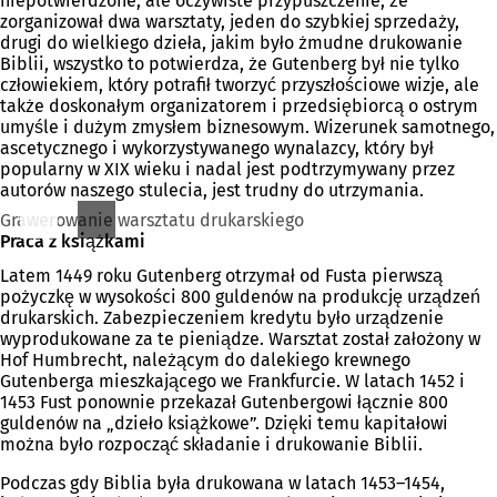
niepotwierdzone, ale oczywiste przypuszczenie, że
zorganizował dwa warsztaty, jeden do szybkiej sprzedaży,
drugi do wielkiego dzieła, jakim było żmudne drukowanie
Biblii, wszystko to potwierdza, że Gutenberg był nie tylko
człowiekiem, który potrafił tworzyć przyszłościowe wizje, ale
także doskonałym organizatorem i przedsiębiorcą o ostrym
umyśle i dużym zmysłem biznesowym. Wizerunek samotnego,
ascetycznego i wykorzystywanego wynalazcy, który był
popularny w XIX wieku i nadal jest podtrzymywany przez
autorów naszego stulecia, jest trudny do utrzymania.
Grawerowanie warsztatu drukarskiego
Praca z książkami
Latem 1449 roku Gutenberg otrzymał od Fusta pierwszą
pożyczkę w wysokości 800 guldenów na produkcję urządzeń
drukarskich. Zabezpieczeniem kredytu było urządzenie
wyprodukowane za te pieniądze. Warsztat został założony w
Hof Humbrecht, należącym do dalekiego krewnego
Gutenberga mieszkającego we Frankfurcie. W latach 1452 i
1453 Fust ponownie przekazał Gutenbergowi łącznie 800
guldenów na „dzieło książkowe”. Dzięki temu kapitałowi
można było rozpocząć składanie i drukowanie Biblii.
Podczas gdy Biblia była drukowana w latach 1453–1454,