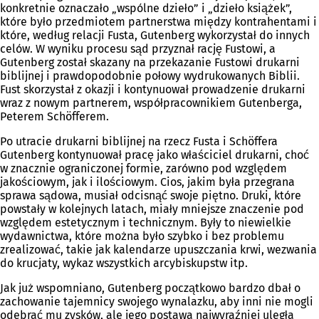
konkretnie oznaczało „wspólne dzieło” i „dzieło książek”,
które było przedmiotem partnerstwa między kontrahentami i
które, według relacji Fusta, Gutenberg wykorzystał do innych
celów. W wyniku procesu sąd przyznał rację Fustowi, a
Gutenberg został skazany na przekazanie Fustowi drukarni
biblijnej i prawdopodobnie połowy wydrukowanych Biblii.
Fust skorzystał z okazji i kontynuował prowadzenie drukarni
wraz z nowym partnerem, współpracownikiem Gutenberga,
Peterem Schöfferem.
Po utracie drukarni biblijnej na rzecz Fusta i Schöffera
Gutenberg kontynuował pracę jako właściciel drukarni, choć
w znacznie ograniczonej formie, zarówno pod względem
jakościowym, jak i ilościowym. Cios, jakim była przegrana
sprawa sądowa, musiał odcisnąć swoje piętno. Druki, które
powstały w kolejnych latach, miały mniejsze znaczenie pod
względem estetycznym i technicznym. Były to niewielkie
wydawnictwa, które można było szybko i bez problemu
zrealizować, takie jak kalendarze upuszczania krwi, wezwania
do krucjaty, wykaz wszystkich arcybiskupstw itp.
Jak już wspomniano, Gutenberg początkowo bardzo dbał o
zachowanie tajemnicy swojego wynalazku, aby inni nie mogli
odebrać mu zysków, ale jego postawa najwyraźniej uległa