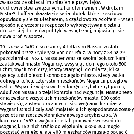
zwłaszcza że obiecał im zniesienie przywilejów
duchowieństwa związanych z handlem winem. W drukarni
Fusta-Schoffera ukazała się seria ulotek, które częściowo
opowiadały się za Dietherem, a częściowo za Adolfem – w ten
sposób już wcześnie rozpoczęto wykorzystywanie sztuki
drukarskiej do celów polityki wewnętrznej, pojawiając się
nowa broń w sporze.
30 czerwca 1462 r. sojusznicy Adolfa von Nassau zostali
pokonani przez Fryderyka von der Pfalz. W nocy z 28 na 29
października 1462 r. Nassauer wraz ze swoimi sojusznikami
zaatakował miasto Moguncję, wysyłając do niego około 500
uzbrojonych żołnierzy, którzy wtargnęli do miasta; kilka
tysięcy ludzi pieszo i konno oblegało miasto. Kiedy walka
dobiegła końca, czterystu mieszkańców Moguncji poległo w
walce. Wsparcie wojskowe Isenburga przybyło zbyt późno,
Adolf von Nassau przejął kontrolę nad Moguncją. Następnego
dnia zwołano wszystkich mieszkańców miasta. 800 osób
stawiło się, zostało otoczonych i siłą wygnanych z miasta.
Wygnani stracili cały swój majątek, a ich gospodarstwa zostały
przejęte na rzecz zwolenników nowego arcybiskupa. W
karnawale 1463 r. wygnani zostali ponownie wezwani do
Moguncji. 15 z nich trafiło do więzienia, około 300 mogło
pozostać w mieście, ale 400 mieszkańców musiało opuścić