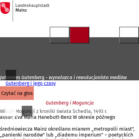
Do
strony
Przejdź do treści
głównej
Johannes Gutenberg - wynalazca i rewolucjonista mediów
Gutenberg i jego czasy
czytać na głos
Gutenberg i Moguncja
Widok Moguncji z kroniki świata Schedla, 1493 r.
autor: Eva Maria Hanebutt-Benz W okresie późnego
średniowiecza Mainz określano mianem „metropolii miast”,
„panienki narodów” lub „diademu imperium” – poetyckich