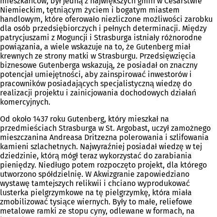
mieszkańców, był jedną z największych gmin w Cesarstwie
Niemieckim, tętniącym życiem i bogatym miastem
handlowym, które oferowało niezliczone możliwości zarobku
dla osób przedsiębiorczych i pełnych determinacji. Między
patrycjuszami z Moguncji i Strasburga istniały różnorodne
powiązania, a wiele wskazuje na to, że Gutenberg miał
krewnych ze strony matki w Strasburgu. Przedsięwzięcia
biznesowe Gutenberga wskazują, że posiadał on znaczny
potencjał umiejętności, aby zainspirować inwestorów i
pracowników posiadających specjalistyczną wiedzę do
realizacji projektu i zainicjowania dochodowych działań
komercyjnych.
Od około 1437 roku Gutenberg, który mieszkał na
przedmieściach Strasburga w St. Argobast, uczył zamożnego
mieszczanina Andreasa Dritzezna polerowania i szlifowania
kamieni szlachetnych. Najwyraźniej posiadał wiedzę w tej
dziedzinie, którą mógł teraz wykorzystać do zarabiania
pieniędzy. Niedługo potem rozpoczęto projekt, dla którego
utworzono spółdzielnię. W Akwizgranie zapowiedziano
wystawę tamtejszych relikwii i chciano wyprodukować
lusterka pielgrzymkowe na tę pielgrzymkę, która miała
zmobilizować tysiące wiernych. Były to małe, reliefowe
metalowe ramki ze stopu cyny, odlewane w formach, na