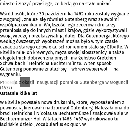
miasto i złożyć przysięgę, że będą go na stałe unikać.
Wśród osób, które 30 października 1462 roku zostały wygnane
z Moguncji, znalazł się również Gutenberg wraz ze swoimi
współpracownikami. Większość jego zecerów i drukarzy
przeniosła się do innych miast i krajów, gdzie wykorzystywali
swoją wiedzę i przekazywali ją dalej. Dla Gutenberga, którego
według ówczesnych wyobrażeń można było w tym czasie
uznać za starego człowieka, schronieniem stało się Eltville. W
Eltville miał on krewnych, męża swojej siostrzenicy, a także
długoletnich dobrych znajomych, małżeństwo Gretchen
Schwalbach i Heinricha Bechtermünze. W ten sposób
Gutenberg ponownie znalazł się – wbrew swojej woli – na
wygnaniu.
Procesja z okazji inauguracji pomnika Gutenberga w Moguncji
(1837)
Ostatnie kilka lat
W Eltville powstała nowa drukarnia, której wyposażeniem z
pewnością kierował i nadzorował Gutenberg. Należała ona do
braci Heinricha i Nicolausa Bechtermünze i znajdowała się w
Bechtermünzer Hof. W latach 1465–1467 wydrukowano tu
łacińskie dzieło „Vocabularius ex quo”. W