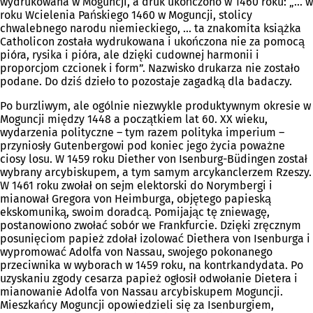
wydrukowana w Moguncji, a druk ukończono w 1460 roku: „... w
roku Wcielenia Pańskiego 1460 w Moguncji, stolicy
chwalebnego narodu niemieckiego, ... ta znakomita książka
Catholicon została wydrukowana i ukończona nie za pomocą
pióra, rysika i pióra, ale dzięki cudownej harmonii i
proporcjom czcionek i form”. Nazwisko drukarza nie zostało
podane. Do dziś dzieło to pozostaje zagadką dla badaczy.
Po burzliwym, ale ogólnie niezwykle produktywnym okresie w
Moguncji między 1448 a początkiem lat 60. XX wieku,
wydarzenia polityczne – tym razem polityka imperium –
przyniosły Gutenbergowi pod koniec jego życia poważne
ciosy losu. W 1459 roku Diether von Isenburg-Büdingen został
wybrany arcybiskupem, a tym samym arcykanclerzem Rzeszy.
W 1461 roku zwołał on sejm elektorski do Norymbergi i
mianował Gregora von Heimburga, objętego papieską
ekskomuniką, swoim doradcą. Pomijając tę zniewagę,
postanowiono zwołać sobór we Frankfurcie. Dzięki zręcznym
posunięciom papież zdołał izolować Diethera von Isenburga i
wypromować Adolfa von Nassau, swojego pokonanego
przeciwnika w wyborach w 1459 roku, na kontrkandydata. Po
uzyskaniu zgody cesarza papież ogłosił odwołanie Dietera i
mianowanie Adolfa von Nassau arcybiskupem Moguncji.
Mieszkańcy Moguncji opowiedzieli się za Isenburgiem,