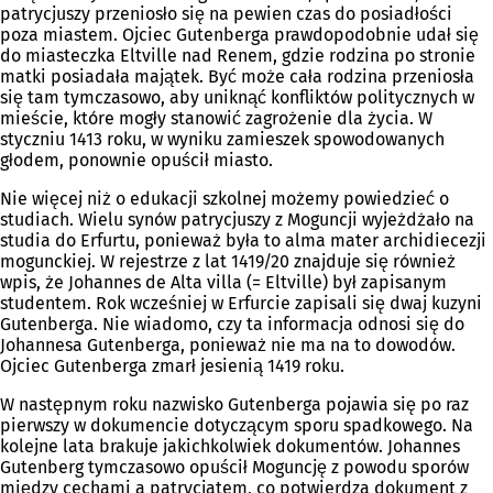
patrycjuszy przeniosło się na pewien czas do posiadłości
poza miastem. Ojciec Gutenberga prawdopodobnie udał się
do miasteczka Eltville nad Renem, gdzie rodzina po stronie
matki posiadała majątek. Być może cała rodzina przeniosła
się tam tymczasowo, aby uniknąć konfliktów politycznych w
mieście, które mogły stanowić zagrożenie dla życia. W
styczniu 1413 roku, w wyniku zamieszek spowodowanych
głodem, ponownie opuścił miasto.
Nie więcej niż o edukacji szkolnej możemy powiedzieć o
studiach. Wielu synów patrycjuszy z Moguncji wyjeżdżało na
studia do Erfurtu, ponieważ była to alma mater archidiecezji
mogunckiej. W rejestrze z lat 1419/20 znajduje się również
wpis, że Johannes de Alta villa (= Eltville) był zapisanym
studentem. Rok wcześniej w Erfurcie zapisali się dwaj kuzyni
Gutenberga. Nie wiadomo, czy ta informacja odnosi się do
Johannesa Gutenberga, ponieważ nie ma na to dowodów.
Ojciec Gutenberga zmarł jesienią 1419 roku.
W następnym roku nazwisko Gutenberga pojawia się po raz
pierwszy w dokumencie dotyczącym sporu spadkowego. Na
kolejne lata brakuje jakichkolwiek dokumentów. Johannes
Gutenberg tymczasowo opuścił Moguncję z powodu sporów
między cechami a patrycjatem, co potwierdza dokument z