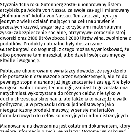
Stycznia 1465 roku Gutenberg został uhonorowany listem
arcybiskupa Adolfa von Nassau za swoje zasługi i mianowany
„Hofmannem” Adolfa von Nassau. Ten zaszczyt, będący
jednym z wielu działań mających na celu naprawienie
przeszłych krzywd, wiązał się z korzyściami materialnymi:
zyskał zabezpieczenie socjalne, otrzymywał corocznie strój
dworski oraz 2180 litrów zboża i 2000 litrów wina, zwolnione z
podatków. Produkty naturalne były dostarczane
Gutenbergowi do Moguncji, z czego można wywnioskować, że
albo ponownie tam mieszkał, albo dzielił swój czas między
Eltville i Moguncję.
Publiczne uhonorowanie wynalazcy dowodzi, że jego dzieło
nie pozostało niezauważone przez współczesnych, ale że do
pewnego stopnia uznano już jego znaczenie i zasięg. Nie było
wrogości wobec nowej technologii, zamiast tego została ona
natychmiast wykorzystana do różnych celów, nie tylko w
duchu chrześcijańskiej nauki, ale także jako narzędzie walki
politycznej, a w przypadku druku jednolistowego jako
nieograniczony produkt masowy, w sensie materiałów
formularzowych do celów komercyjnych i administracyjnych.
Mianowanie na dworzanina jest ostatnim dokumentem, który
zawiera informacje o życiu wynalazcy. Możemy wnioskować,