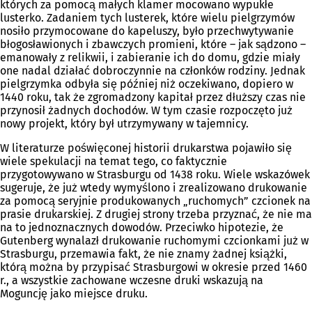
których za pomocą małych klamer mocowano wypukłe
lusterko. Zadaniem tych lusterek, które wielu pielgrzymów
nosiło przymocowane do kapeluszy, było przechwytywanie
błogosławionych i zbawczych promieni, które – jak sądzono –
emanowały z relikwii, i zabieranie ich do domu, gdzie miały
one nadal działać dobroczynnie na członków rodziny. Jednak
pielgrzymka odbyła się później niż oczekiwano, dopiero w
1440 roku, tak że zgromadzony kapitał przez dłuższy czas nie
przynosił żadnych dochodów. W tym czasie rozpoczęto już
nowy projekt, który był utrzymywany w tajemnicy.
W literaturze poświęconej historii drukarstwa pojawiło się
wiele spekulacji na temat tego, co faktycznie
przygotowywano w Strasburgu od 1438 roku. Wiele wskazówek
sugeruje, że już wtedy wymyślono i zrealizowano drukowanie
za pomocą seryjnie produkowanych „ruchomych” czcionek na
prasie drukarskiej. Z drugiej strony trzeba przyznać, że nie ma
na to jednoznacznych dowodów. Przeciwko hipotezie, że
Gutenberg wynalazł drukowanie ruchomymi czcionkami już w
Strasburgu, przemawia fakt, że nie znamy żadnej książki,
którą można by przypisać Strasburgowi w okresie przed 1460
r., a wszystkie zachowane wczesne druki wskazują na
Moguncję jako miejsce druku.