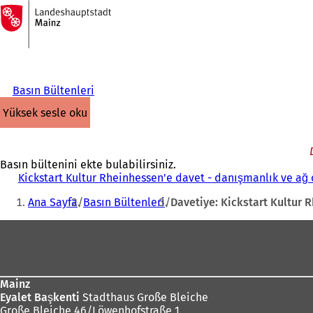
Ana
sayfaya
İçeriğe atla
Basın Bültenleri
yüksek sesle oku
Basın bültenini ekte bulabilirsiniz.
Kickstart Kultur Rheinhessen'e davet - danışmanlık ve ağ
Buradasınız:
Ana Sayfa
Basın Bültenleri
Davetiye: Kickstart Kultur 
Ayak
bölgesi
Mainz
Eyalet Başkenti
Stadthaus Große Bleiche
Große Bleiche 46/Löwenhofstraße 1