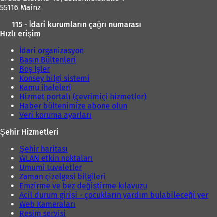
55116 Mainz
115 - İdari kurumların çağrı numarası
Hızlı erişim
İdari organizasyon
Basın Bültenleri
Boş İşler
Konsey bilgi sistemi
Kamu ihaleleri
Hizmet portalı (çevrimiçi hizmetler)
Haber bültenimize abone olun
Veri koruma ayarları
Şehir Hizmetleri
Şehir haritası
WLAN etkin noktaları
Umumi tuvaletler
Zaman çizelgesi bilgileri
Emzirme ve bez değiştirme kılavuzu
Acil durum girişi - çocukların yardım bulabileceği yer
Web Kameraları
Resim servisi