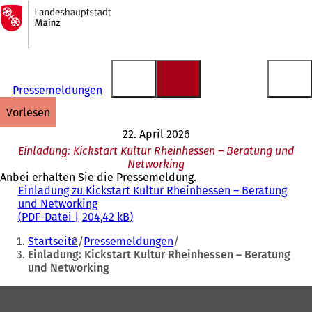
Zur
Startseite
Inhalt anspringen
Pressemeldungen
vorlesen
22. April 2026
Einladung: Kickstart Kultur Rheinhessen – Beratung und
Networking
Anbei erhalten Sie die Pressemeldung.
Einladung zu Kickstart Kultur Rheinhessen – Beratung
und Networking
PDF
-Datei
204,42 kB
Sie
Startseite
Pressemeldungen
befinden
Einladung: Kickstart Kultur Rheinhessen – Beratung
und Networking
sich
hier:
Fußbereich