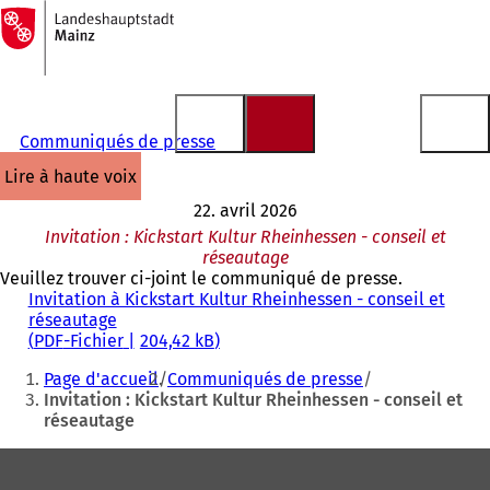
Vers
la
Accéder au contenu
page
d'accueil
Communiqués de presse
lire à haute voix
22. avril 2026
Invitation : Kickstart Kultur Rheinhessen - conseil et
réseautage
Veuillez trouver ci-joint le communiqué de presse.
Invitation à Kickstart Kultur Rheinhessen - conseil et
réseautage
PDF
-Fichier
204,42 kB
Vous
Page d'accueil
Communiqués de presse
êtes
Invitation : Kickstart Kultur Rheinhessen - conseil et
réseautage
ici
:
Pied