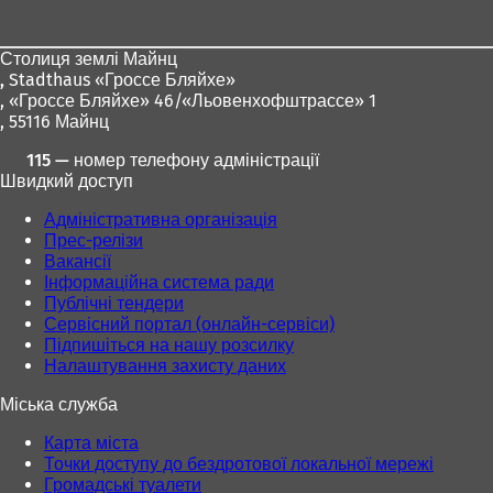
для
ніг
Столиця землі Майнц
,
Stadthaus «Гроссе Бляйхе»
, «Гроссе Бляйхе» 46/«Льовенхофштрассе» 1
, 55116 Майнц
115 — номер телефону адміністрації
Швидкий доступ
Адміністративна організація
Прес-релізи
Вакансії
Інформаційна система ради
Публічні тендери
Сервісний портал (онлайн-сервіси)
Підпишіться на нашу розсилку
Налаштування захисту даних
Міська служба
Карта міста
Точки доступу до бездротової локальної мережі
Громадські туалети