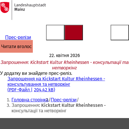
На
головну
Перейти до змісту
сторінку
Прес-релізи
читати вголос
22. квітня 2026
Запрошення: Kickstart Kultur Rheinhessen - консультації та
нетворкінг
У додатку ви знайдете прес-реліз.
Запрошення на Kickstart Kultur Rheinhessen -
консультування та нетворкінг
PDF
-Файл
204,42 kB
Ти
Головна сторінка
Прес-релізи
тут:
Запрошення: Kickstart Kultur Rheinhessen -
консультації та нетворкінг
Зона