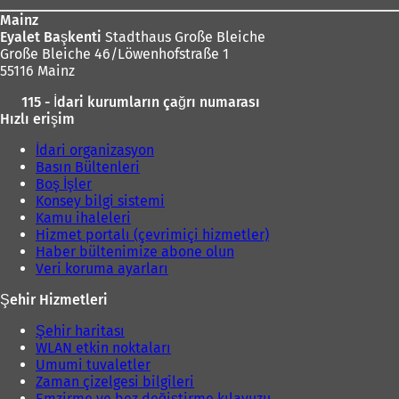
e
Mainz
d
Eyalet Başkenti
Stadthaus Große Bleiche
e
Große Bleiche 46/Löwenhofstraße 1
a
55116 Mainz
ç
ı
115 - İdari kurumların çağrı numarası
l
Hızlı erişim
ı
r
İdari organizasyon
)
Basın Bültenleri
Boş İşler
Konsey bilgi sistemi
Kamu ihaleleri
Hizmet portalı (çevrimiçi hizmetler)
Haber bültenimize abone olun
Veri koruma ayarları
Şehir Hizmetleri
Şehir haritası
WLAN etkin noktaları
Umumi tuvaletler
Zaman çizelgesi bilgileri
Emzirme ve bez değiştirme kılavuzu