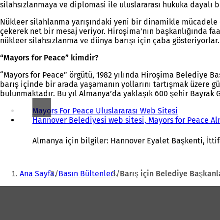
silahsızlanmaya ve diplomasi ile uluslararası hukuka dayalı bi
Nükleer silahlanma yarışındaki yeni bir dinamikle mücadele 
çekerek net bir mesaj veriyor. Hiroşima’nın başkanlığında faal
nükleer silahsızlanma ve dünya barışı için çaba gösteriyorlar.
“Mayors for Peace” kimdir?
“Mayors for Peace” örgütü, 1982 yılında Hiroşima Belediye Ba
barış içinde bir arada yaşamanın yollarını tartışmak üzere g
bulunmaktadır. Bu yıl Almanya’da yaklaşık 600 şehir Bayrak 
Mayors For Peace Uluslararası Web Sitesi
(
Hannover Belediyesi web sitesi, Mayors for Peace Al
Y
e
n
Almanya için bilgiler: Hannover Eyalet Başkenti, İtt
i
b
Buradasınız:
i
Ana Sayfa
Basın Bültenleri
Barış için Belediye Başkanl
r
s
Ayak
e
k
bölgesi
m