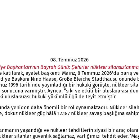
08. Temmuz 2026
diye Başkanları’nın Bayrak Günü: Şehirler nükleer silahsızlanma
e katılarak, eyalet başkenti Mainz, 8 Temmuz 2026’da barış ve 
Belediye Başkanı Nino Haase, Große Bleiche Stadthausu önünde 
uz 1996 tarihinde yayınladığı bir hukuki görüşte, nükleer sila
 sonucuna varmıştır. Ayrıca, “sıkı ve etkili bir uluslararası d
 uluslararası hukuki yükümlülüğü de teyit etmiştir.
kasında yeniden daha önemli bir rol oynamaktadır. Nükleer sil
, dokuz nükleer güç hâlâ 12.187 nükleer savaş başlığına sahipt
manın yaşandığı ve nükleer tehditlerin siyasi bir araç olarak
eer silahlar güvenlik sağlamaz, varlığımızı tehdit eder. ‘Mayo