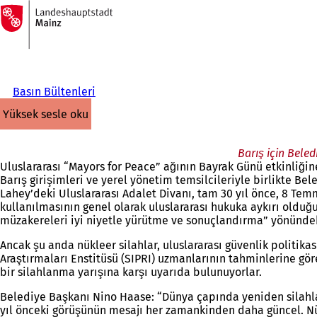
Ana
sayfaya
İçeriğe atla
Basın Bültenleri
yüksek sesle oku
Barış için Bele
Uluslararası “Mayors for Peace” ağının Bayrak Günü etkinliğin
Barış girişimleri ve yerel yönetim temsilcileriyle birlikte 
Lahey’deki Uluslararası Adalet Divanı, tam 30 yıl önce, 8 Temm
kullanılmasının genel olarak uluslararası hukuka aykırı olduğu
müzakereleri iyi niyetle yürütme ve sonuçlandırma” yönündeki
Ancak şu anda nükleer silahlar, uluslararası güvenlik politi
Araştırmaları Enstitüsü (SIPRI) uzmanlarının tahminlerine göre
bir silahlanma yarışına karşı uyarıda bulunuyorlar.
Belediye Başkanı Nino Haase: “Dünya çapında yeniden silahlan
yıl önceki görüşünün mesajı her zamankinden daha güncel. Nükl