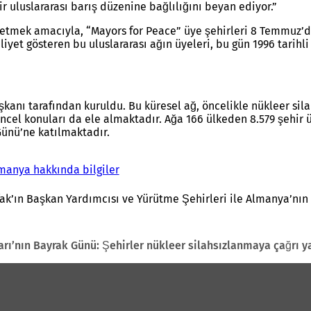
r uluslararası barış düzenine bağlılığını beyan ediyor.”
etmek amacıyla, “Mayors for Peace” üye şehirleri 8 Temmuz’d
iyet gösteren bu uluslararası ağın üyeleri, bu gün 1996 tarihli
şkanı tarafından kuruldu. Bu küresel ağ, öncelikle nükleer si
üncel konuları da ele almaktadır. Ağa 166 ülkeden 8.579 şehir
Günü’ne katılmaktadır.
manya hakkında bilgiler
(
Y
e
ifak’ın Başkan Yardımcısı ve Yürütme Şehirleri ile Almanya’nın
n
i
b
arı’nın Bayrak Günü: Şehirler nükleer silahsızlanmaya çağrı y
i
r
s
e
k