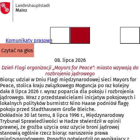
Do
strony
Przejdź do treści
głównej
Komunikaty prasowe
czytać na głos
08. lipca 2026
Dzień Flagi organizacji „Mayors for Peace”: miasta wzywają do
rozbrojenia jądrowego
Biorąc udział w Dniu Flagi międzynarodowej sieci Mayors for
Peace, stolica kraju związkowego Moguncja po raz kolejny
dała 8 lipca 2026 r. wyraz poparcia dla pokoju i rozbrojenia
jądrowego. Wraz z przedstawicielami inicjatyw pokojowych i
lokalnych polityków burmistrz Nino Haase podniósł flagę
pokoju przed Stadthausem Große Bleiche.
Dokładnie 30 lat temu, 8 lipca 1996 r., Międzynarodowy
Trybunał Sprawiedliwości w Hadze stwierdził w opinii
prawnej, że groźba użycia oraz użycie broni jądrowej
stanowią ogólnie rzecz biorąc naruszenie prawa
międzynarodowego. Ponadto potwierdził on wynikający z