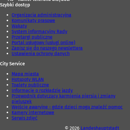
)
Szybki dostęp
Organizacja administracyjna
Komunikaty prasowe
Wakaty
System informacyjny Rady
Przetargi publiczne
Portal usługowy (usługi online)
Zapisz się do naszego newslettera
Ustawienia ochrony danych
City Service
Mapa miasta
Hotspoty WLAN
Toalety publiczne
Informacje o rozkładzie jazdy
Przewodnik dotyczący karmienia piersią i zmiany
pieluszek
Wejście awaryjne - gdzie dzieci mogą znaleźć pomoc
Kamery internetowe
Serwis zdjęć
© 2026
Landeshauptstadt