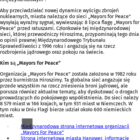
Aby przeciwdziałać nowej dynamice wyścigu zbrojeń
nuklearnych, miasta należące do sieci „Mayors for Peace”
wysyłają wyraźny sygnał, wywieszając 8 lipca flagę „Mayors for
Peace” przed ratuszami. Członkowie tej międzynarodowej
sieci, której przewodniczy Hiroszima, przypominają tego dnia
o opinii prawnej Międzynarodowego Trybunału
Sprawiedliwości z 1996 roku i angażują się na rzecz
rozbrojenia jądrowego oraz pokoju na świecie.
Kim są „Mayors for Peace”
Organizacja „Mayors for Peace” została założona w 1982 roku
przez burmistrza Hiroszimy. Ta globalna sieć angażuje się
przede wszystkim na rzecz zniesienia broni jądrowej, ale
porusza również aktualne tematy, aby dyskutować o drogach
prowadzących do pokojowego współistnienia. Do sieci należy
8 579 miast w 166 krajach, w tym 931 miast w Niemczech. W
tym roku w Dniu Flagi bierze udział około 600 niemieckich
miast.
Międzynarodowa strona internetowa organizacji
„Mayors For Peace”
(
Strona internetowa miasta Hanower, informacje
O