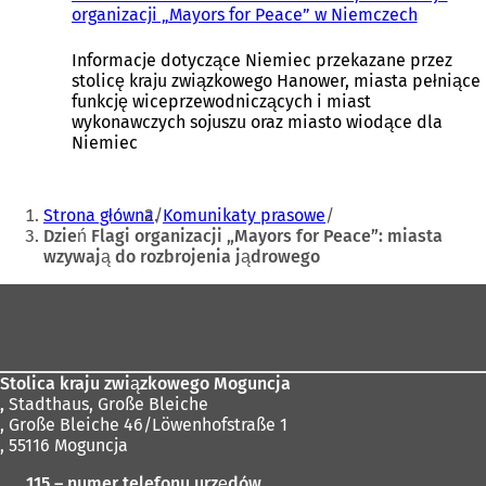
organizacji „Mayors for Peace” w Niemczech
t
(
w
O
i
t
Informacje dotyczące Niemiec przekazane przez
e
w
stolicę kraju związkowego Hanower, miasta pełniące
r
i
funkcję wiceprzewodniczących i miast
a
e
wykonawczych sojuszu oraz miasto wiodące dla
s
r
Niemiec
i
a
ę
s
Jesteś
w
i
Strona główna
Komunikaty prasowe
n
ę
tutaj:
Dzień Flagi organizacji „Mayors for Peace”: miasta
o
w
wzywają do rozbrojenia jądrowego
w
n
e
o
Obszar
j
w
k
e
stóp
a
j
r
k
Stolica kraju związkowego Moguncja
c
a
,
Stadthaus, Große Bleiche
i
r
, Große Bleiche 46/Löwenhofstraße 1
e
c
, 55116 Moguncja
)
i
e
115 – numer telefonu urzędów