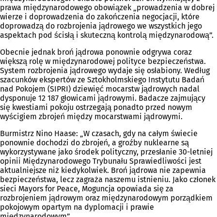
prawa międzynarodowego obowiązek „prowadzenia w dobrej
wierze i doprowadzenia do zakończenia negocjacji, które
doprowadzą do rozbrojenia jądrowego we wszystkich jego
aspektach pod ścisłą i skuteczną kontrolą międzynarodową”.
Obecnie jednak broń jądrowa ponownie odgrywa coraz
większą rolę w międzynarodowej polityce bezpieczeństwa.
System rozbrojenia jądrowego wydaje się osłabiony. Według
szacunków ekspertów ze Sztokholmskiego Instytutu Badań
nad Pokojem (SIPRI) dziewięć mocarstw jądrowych nadal
dysponuje 12 187 głowicami jądrowymi. Badacze zajmujący
się kwestiami pokoju ostrzegają ponadto przed nowym
wyścigiem zbrojeń między mocarstwami jądrowymi.
Burmistrz Nino Haase: „W czasach, gdy na całym świecie
ponownie dochodzi do zbrojeń, a groźby nuklearne są
wykorzystywane jako środek polityczny, przesłanie 30-letniej
opinii Międzynarodowego Trybunału Sprawiedliwości jest
aktualniejsze niż kiedykolwiek. Broń jądrowa nie zapewnia
bezpieczeństwa, lecz zagraża naszemu istnieniu. Jako członek
sieci Mayors for Peace, Moguncja opowiada się za
rozbrojeniem jądrowym oraz międzynarodowym porządkiem
pokojowym opartym na dyplomacji i prawie
międzynarodowym”.