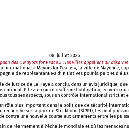
08. juillet 2026
peau des « Mayors for Peace » : les villes appellent au désarm
u international « Mayors for Peace », la ville de Mayence, cap
pagnie de représentant·e·s d’initiatives pour la paix et d’élu
nale de justice de La Haye a conclu, dans un avis juridique, que
ernational. Elle a en outre réaffirmé l’obligation, en vertu d
 tous ses aspects, sous un contrôle international strict et ef
 un rôle plus important dans la politique de sécurité interna
de recherche sur la paix de Stockholm (SIPRI), les neuf puissa
de contre une nouvelle course aux armements entre les puiss
egain de réarmement à l’échelle mondiale et où les menaces n