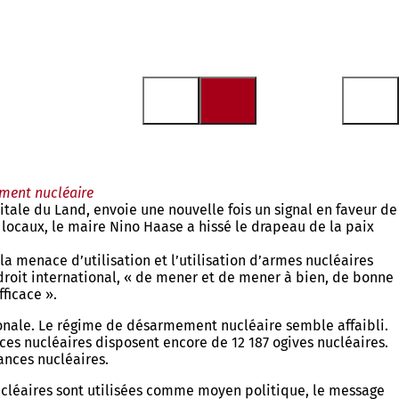
ement nucléaire
itale du Land, envoie une nouvelle fois un signal en faveur de
s locaux, le maire Nino Haase a hissé le drapeau de la paix
 la menace d’utilisation et l’utilisation d’armes nucléaires
u droit international, « de mener et de mener à bien, de bonne
ficace ».
tionale. Le régime de désarmement nucléaire semble affaibli.
nces nucléaires disposent encore de 12 187 ogives nucléaires.
ances nucléaires.
ucléaires sont utilisées comme moyen politique, le message