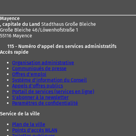
s
de
:
u
page
n
Mayence
n
, capitale du Land
Stadthaus Große Bleiche
o
Große Bleiche 46/Löwenhofstraße 1
u
55116 Mayence
v
e
115 - Numéro d'appel des services administratifs
l
Accès rapide
o
n
Organisation administrative
g
Communiqués de presse
l
Offres d'emploi
e
Système d'information du Conseil
t
Appels d'offres publics
)
Portail de services (services en ligne)
S'abonner à la newsletter
Paramètres de confidentialité
Service de la ville
Plan de la ville
Points d'accès WLAN
Toilettes publiques