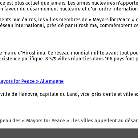
stice est plus actuel que jamais. Les armes nucléaires n’apport
faveur du désarmement nucléaire et d’un ordre international 
ts nucléaires, les villes membres de « Mayors for Peace » en
réseau international, présidé par Hiroshima, commémorent ce jo
 le maire d’Hiroshima. Ce réseau mondial milite avant tout po
xistence pacifique. 8 579 villes réparties dans 166 pays font 
 Mayors for Peace » Allemagne
(
S
'
ille de Hanovre, capitale du Land, vice-présidente et ville ex
o
u
v
r
peau des « Mayors for Peace » : les villes appellent au dés
e
d
a