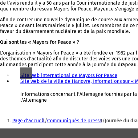
de l’avis rendu il y a 30 ans par la Cour internationale de ju
que membre du réseau Mayors for Peace, Mayence s’engage en 
Afin de contrer une nouvelle dynamique de course aux armemen
Peace » devant leurs mairies le 8 juillet. Les membres de ce 
faveur du désarmement nucléaire et de la paix mondiale.
Qui sont les « Mayors for Peace » ?
L’organisation « Mayors for Peace » a été fondée en 1982 par
des thèmes d’actualité afin de discuter des voies vers une coe
allemandes participent cette année à la Journée du drapeau.
Site web international de Mayors For Peace
(
Site web de la ville de Hanovre, informations sur «
S
'
o
Informations concernant l'Allemagne fournies par la v
u
l'Allemagne
v
r
Vous
e
Page d'accueil
Communiqués de presse
Journée du dra
d
êtes
a
Pied
ici
n