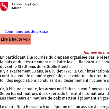
Vers
la
Accéder au contenu
page
d'accueil
Communiqués de presse
lire à haute voix
Journée du dra
En participant à la Journée du drapeau organisée par le résea
la paix et du désarmement nucléaire le 8 juillet 2026. En com
devant le Stadthaus de la Große Bleiche.
Il y a exactement 30 ans, le 8 juillet 1996, la Cour internatio
constituaient, de manière générale, une violation du droit int
foi, des négociations conduisant au désarmement nucléaire sous
Or, à l’heure actuelle, les armes nucléaires jouent à nouveau
Selon les estimations des experts de l’Institut international 
Les chercheurs en matière de paix mettent également en gar
Le maire Nino Haase : « À une époque où l’on assiste à un r