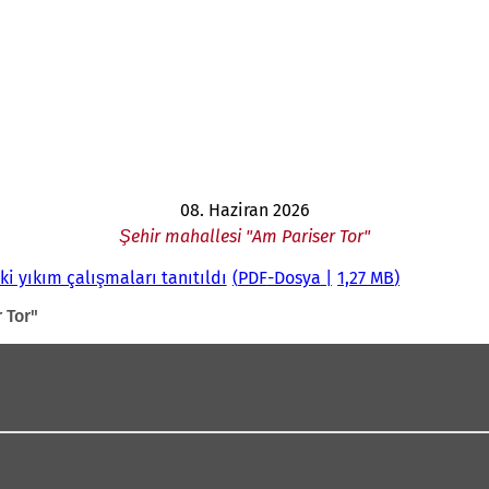
08. Haziran 2026
Şehir mahallesi "Am Pariser Tor"
ki yıkım çalışmaları tanıtıldı
PDF
-Dosya
1,27 MB
 Tor"