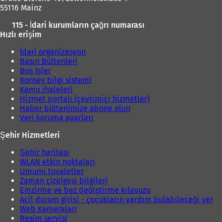
55116 Mainz
115 - İdari kurumların çağrı numarası
Hızlı erişim
İdari organizasyon
Basın Bültenleri
Boş İşler
Konsey bilgi sistemi
Kamu ihaleleri
Hizmet portalı (çevrimiçi hizmetler)
Haber bültenimize abone olun
Veri koruma ayarları
Şehir Hizmetleri
Şehir haritası
WLAN etkin noktaları
Umumi tuvaletler
Zaman çizelgesi bilgileri
Emzirme ve bez değiştirme kılavuzu
Acil durum girişi - çocukların yardım bulabileceği yer
Web Kameraları
Resim servisi