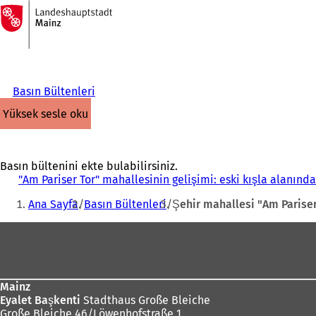
Ana
sayfaya
İçeriğe atla
Basın Bültenleri
yüksek sesle oku
Basın bültenini ekte bulabilirsiniz.
"Am Pariser Tor" mahallesinin gelişimi: eski kışla alanında
Buradasınız:
Ana Sayfa
Basın Bültenleri
Şehir mahallesi "Am Pariser
Ayak
bölgesi
Mainz
Eyalet Başkenti
Stadthaus Große Bleiche
Große Bleiche 46/Löwenhofstraße 1