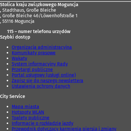
Stolica kraju związkowego Moguncja
,
Stadthaus, Große Bleiche
, Große Bleiche 46/Löwenhofstraße 1
, 55116 Moguncja
115 – numer telefonu urzędów
Szybki dostęp
Organizacja administracyjna
Komunikaty prasowe
Wakaty
System informacyjny Rady
Przetargi publiczne
Portal usługowy (usługi online)
Zapisz się do naszego newslettera
Ustawienia ochrony danych
City Service
Mapa miasta
Hotspoty WLAN
Toalety publiczne
Informacje o rozkładzie jazdy
Przewodnik dotyczący karmienia piersią i zmiany