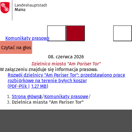
Do
strony
Przejdź do treści
głównej
Komunikaty prasowe
czytać na głos
08. czerwca 2026
Dzielnica miasta "Am Pariser Tor"
W załączeniu znajduje się informacja prasowa.
Rozwój dzielnicy "Am Pariser Tor": przedstawiono prace
rozbiórkowe na terenie byłych koszar
PDF
-Plik
1,27 MB
Jesteś
Strona główna
Komunikaty prasowe
tutaj:
Dzielnica miasta "Am Pariser Tor"
Obszar
stóp