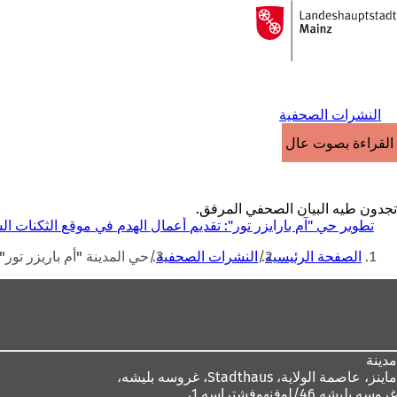
إلى
الصفحة
الانتقال إلى المحتوى
الرئيسية
النشرات الصحفية
القراءة بصوت عالٍ
تجدون طيه البيان الصحفي المرفق.
تطوير حي "آم بارايزر تور": تقديم أعمال الهدم في موقع الثكنات ال
أنت
الصفحة الرئيسية
النشرات الصحفية
حي المدينة "أم باريزر تور"
هنا
منطقة
القدم
مدينة
ماينز، عاصمة الولاية،
Stadthaus، غروسه بليشه،
غروسه بليشه 46/لوفنهوفشتراسه 1،