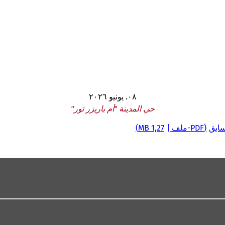
٠٨. يونيو ٢٠٢٦
حي المدينة "أم باريزر تور"
سابق
PDF
-ملف
1,27 MB