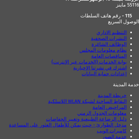
55116 ماينز
115 - رقم هاتف السلطات
الوصول السريع
التنظيم الإداري
النشرات الصحفية
الوظائف الشاغرة
نظام معلومات المجلس
المناقصات العامة
بوابة الخدمات (الخدمات عبر الإنترنت)
اشترك في نشرتنا الإخبارية
إعدادات حماية البيانات
خدمة المدينة
خريطة المدينة
النقاط الساخنة لشبكة WLAN اللاسلكية
المراحيض العامة
معلومات الجدول الزمني
دليل الرضاعة الطبيعية وتغيير الحفاضات
مدخل الطوارئ - حيث يمكن للأطفال العثور على المساعدة
كاميرات الويب
خدمة الصور