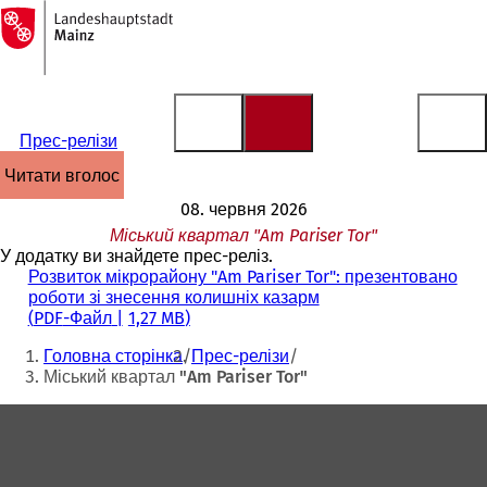
На
головну
Перейти до змісту
сторінку
Прес-релізи
читати вголос
08. червня 2026
Міський квартал "Am Pariser Tor"
У додатку ви знайдете прес-реліз.
Розвиток мікрорайону "Am Pariser Tor": презентовано
роботи зі знесення колишніх казарм
PDF
-Файл
1,27 MB
Ти
Головна сторінка
Прес-релізи
тут:
Міський квартал "Am Pariser Tor"
Зона
для
ніг