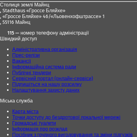
Столиця землі Майнц
,
Stadthaus «Гроссе Бляйхе»
, «Гроссе Бляйхе» 46/«Льовенхофштрассе» 1
, 55116 Майнц
115 — номер телефону адміністрації
Швидкий доступ
Адміністративна організація
Прес-релізи
Вакансії
Інформаційна система ради
Публічні тендери
Сервісний портал (онлайн-сервіси)
Підпишіться на нашу розсилку
Налаштування захисту даних
Міська служба
Карта міста
Точки доступу до бездротової локальної мережі
Громадські туалети
Інформація про розклад
Посібник з грудного вигодовування та зміни підгузків