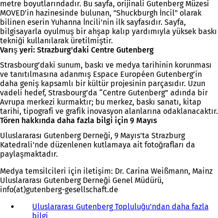
metre boyutlarındadır. Bu sayfa, orijinali Gutenberg Müzesi
MOVED'in hazinesinde bulunan, "Shuckburgh İncil" olarak
bilinen eserin Yuhanna İncili'nin ilk sayfasıdır. Sayfa,
bilgisayarla oyulmuş bir ahşap kalıp yardımıyla yüksek baskı
tekniği kullanılarak üretilmiştir.
Varış yeri: Strazburg'daki Centre Gutenberg
Strasbourg’daki sunum, baskı ve medya tarihinin korunması
ve tanıtılmasına adanmış Espace Européen Gutenberg’in
daha geniş kapsamlı bir kültür projesinin parçasıdır. Uzun
vadeli hedef, Strasbourg’da “Centre Gutenberg” adında bir
Avrupa merkezi kurmaktır; bu merkez, baskı sanatı, kitap
tarihi, tipografi ve grafik inovasyon alanlarına odaklanacaktır.
Tören hakkında daha fazla bilgi için 9 Mayıs
Uluslararası Gutenberg Derneği, 9 Mayıs'ta Strazburg
Katedrali'nde düzenlenen kutlamaya ait fotoğrafları da
paylaşmaktadır.
Medya temsilcileri için iletişim: Dr. Carina Weißmann, Mainz
Uluslararası Gutenberg Derneği Genel Müdürü,
info(at)gutenberg-gesellschaft.de
Uluslararası Gutenberg Topluluğu'ndan daha fazla
bilgi
(