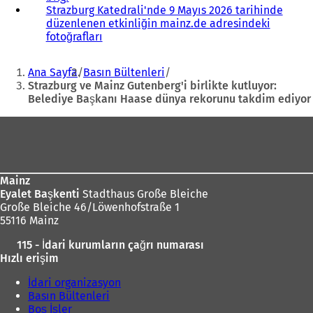
Strazburg Katedrali'nde 9 Mayıs 2026 tarihinde
Y
düzenlenen etkinliğin mainz.de adresindeki
e
fotoğrafları
n
i
Buradasınız:
b
Ana Sayfa
Basın Bültenleri
i
Strazburg ve Mainz Gutenberg'i birlikte kutluyor:
r
Belediye Başkanı Haase dünya rekorunu takdim ediyor
s
e
Ayak
k
bölgesi
m
e
d
Mainz
e
Eyalet Başkenti
Stadthaus Große Bleiche
a
Große Bleiche 46/Löwenhofstraße 1
ç
55116 Mainz
ı
l
115 - İdari kurumların çağrı numarası
ı
Hızlı erişim
r
)
İdari organizasyon
Basın Bültenleri
Boş İşler