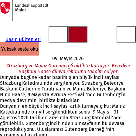
Ana
sayfaya
İçeriğe atla
Basın Bültenleri
yüksek sesle oku
09. Mayıs 2026
Strazburg ve Mainz Gutenberg'i birlikte kutluyor: Belediye
Başkanı Haase dünya rekorunu takdim ediyor
Dünyada bugüne kadar basılmış en büyük İncil sayfası
Strazburg Katedrali'nde sergileniyor. Strazburg Belediye
Başkanı Catherine Trautmann ve Mainz Belediye Başkanı
Nino Haase, 9 Mayıs'ta Avrupa Festivali'nde Gutenberg'in
medya devrimini birlikte kutladılar.
Dünyanın en büyük İncil sayfası artık turneye çıktı: Mainz
Katedrali’nde bir yıl sergilendikten sonra, 9 Mayıs – 31
Ağustos 2026 tarihleri arasında Strazburg Katedrali’nde
görülebilir. Gutenberg İncil’inden bir sayfanın bu devasa
reprodüksiyonu, Uluslararası Gutenberg Derneği’nin
girişimiyle hazırlandı.