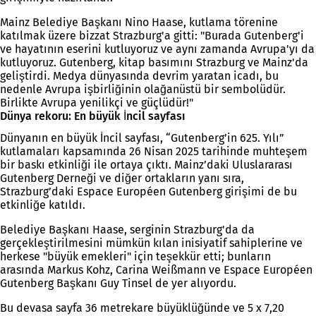
Mainz Belediye Başkanı Nino Haase, kutlama törenine
katılmak üzere bizzat Strazburg'a gitti: "Burada Gutenberg'i
ve hayatının eserini kutluyoruz ve aynı zamanda Avrupa'yı da
kutluyoruz. Gutenberg, kitap basımını Strazburg ve Mainz'da
geliştirdi. Medya dünyasında devrim yaratan icadı, bu
nedenle Avrupa işbirliğinin olağanüstü bir sembolüdür.
Birlikte Avrupa yenilikçi ve güçlüdür!"
Dünya rekoru: En büyük İncil sayfası
Dünyanın en büyük İncil sayfası, “Gutenberg’in 625. Yılı”
kutlamaları kapsamında 26 Nisan 2025 tarihinde muhteşem
bir baskı etkinliği ile ortaya çıktı. Mainz’daki Uluslararası
Gutenberg Derneği ve diğer ortakların yanı sıra,
Strazburg’daki Espace Européen Gutenberg girişimi de bu
etkinliğe katıldı.
Belediye Başkanı Haase, serginin Strazburg'da da
gerçekleştirilmesini mümkün kılan inisiyatif sahiplerine ve
herkese "büyük emekleri" için teşekkür etti; bunların
arasında Markus Kohz, Carina Weißmann ve Espace Européen
Gutenberg Başkanı Guy Tinsel de yer alıyordu.
Bu devasa sayfa 36 metrekare büyüklüğünde ve 5 x 7,20