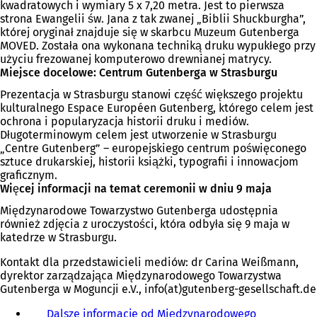
kwadratowych i wymiary 5 x 7,20 metra. Jest to pierwsza
strona Ewangelii św. Jana z tak zwanej „Biblii Shuckburgha”,
której oryginał znajduje się w skarbcu Muzeum Gutenberga
MOVED. Została ona wykonana techniką druku wypukłego przy
użyciu frezowanej komputerowo drewnianej matrycy.
Miejsce docelowe: Centrum Gutenberga w Strasburgu
Prezentacja w Strasburgu stanowi część większego projektu
kulturalnego Espace Européen Gutenberg, którego celem jest
ochrona i popularyzacja historii druku i mediów.
Długoterminowym celem jest utworzenie w Strasburgu
„Centre Gutenberg” – europejskiego centrum poświęconego
sztuce drukarskiej, historii książki, typografii i innowacjom
graficznym.
Więcej informacji na temat ceremonii w dniu 9 maja
Międzynarodowe Towarzystwo Gutenberga udostępnia
również zdjęcia z uroczystości, która odbyła się 9 maja w
katedrze w Strasburgu.
Kontakt dla przedstawicieli mediów: dr Carina Weißmann,
dyrektor zarządzająca Międzynarodowego Towarzystwa
Gutenberga w Moguncji e.V., info(at)gutenberg-gesellschaft.de
Dalsze informacje od Międzynarodowego