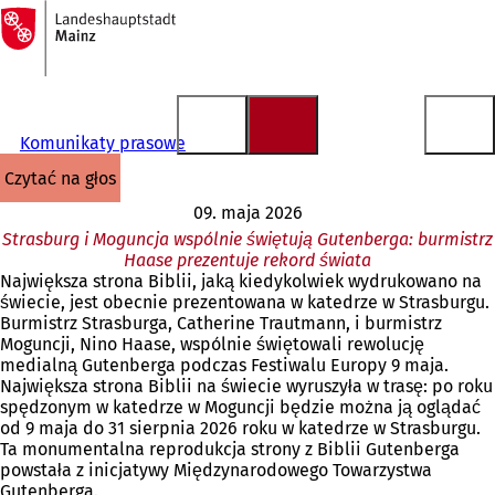
Do
strony
Przejdź do treści
głównej
Komunikaty prasowe
czytać na głos
09. maja 2026
Strasburg i Moguncja wspólnie świętują Gutenberga: burmistrz
Haase prezentuje rekord świata
Największa strona Biblii, jaką kiedykolwiek wydrukowano na
świecie, jest obecnie prezentowana w katedrze w Strasburgu.
Burmistrz Strasburga, Catherine Trautmann, i burmistrz
Moguncji, Nino Haase, wspólnie świętowali rewolucję
medialną Gutenberga podczas Festiwalu Europy 9 maja.
Największa strona Biblii na świecie wyruszyła w trasę: po roku
spędzonym w katedrze w Moguncji będzie można ją oglądać
od 9 maja do 31 sierpnia 2026 roku w katedrze w Strasburgu.
Ta monumentalna reprodukcja strony z Biblii Gutenberga
powstała z inicjatywy Międzynarodowego Towarzystwa
Gutenberga.