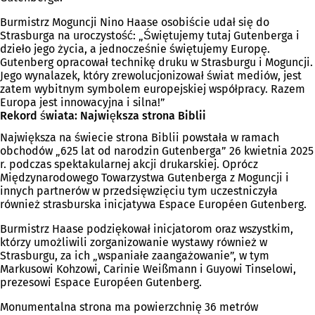
Burmistrz Moguncji Nino Haase osobiście udał się do
Strasburga na uroczystość: „Świętujemy tutaj Gutenberga i
dzieło jego życia, a jednocześnie świętujemy Europę.
Gutenberg opracował technikę druku w Strasburgu i Moguncji.
Jego wynalazek, który zrewolucjonizował świat mediów, jest
zatem wybitnym symbolem europejskiej współpracy. Razem
Europa jest innowacyjna i silna!”
Rekord świata: Największa strona Biblii
Największa na świecie strona Biblii powstała w ramach
obchodów „625 lat od narodzin Gutenberga” 26 kwietnia 2025
r. podczas spektakularnej akcji drukarskiej. Oprócz
Międzynarodowego Towarzystwa Gutenberga z Moguncji i
innych partnerów w przedsięwzięciu tym uczestniczyła
również strasburska inicjatywa Espace Européen Gutenberg.
Burmistrz Haase podziękował inicjatorom oraz wszystkim,
którzy umożliwili zorganizowanie wystawy również w
Strasburgu, za ich „wspaniałe zaangażowanie”, w tym
Markusowi Kohzowi, Carinie Weißmann i Guyowi Tinselowi,
prezesowi Espace Européen Gutenberg.
Monumentalna strona ma powierzchnię 36 metrów