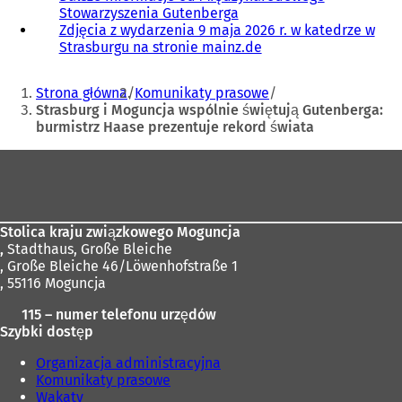
Stowarzyszenia Gutenberga
(
Zdjęcia z wydarzenia 9 maja 2026 r. w katedrze w
O
Strasburgu na stronie mainz.de
t
w
Jesteś
i
Strona główna
Komunikaty prasowe
e
tutaj:
Strasburg i Moguncja wspólnie świętują Gutenberga:
r
burmistrz Haase prezentuje rekord świata
a
s
Obszar
i
stóp
ę
w
n
Stolica kraju związkowego Moguncja
o
,
Stadthaus, Große Bleiche
w
, Große Bleiche 46/Löwenhofstraße 1
e
, 55116 Moguncja
j
k
115 – numer telefonu urzędów
a
Szybki dostęp
r
c
Organizacja administracyjna
i
Komunikaty prasowe
e
Wakaty