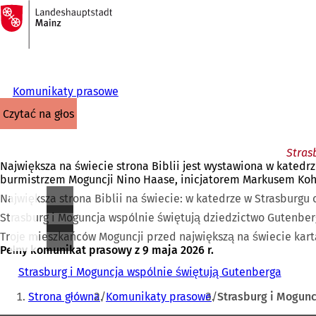
Do
strony
Przejdź do treści
głównej
Komunikaty prasowe
czytać na głos
Stras
Największa na świecie strona Biblii jest wystawiona w kated
burmistrzem Moguncji Nino Haase, inicjatorem Markusem Kohze
Największa strona Biblii na świecie: w katedrze w Strasburgu 
Strasburg i Moguncja wspólnie świętują dziedzictwo Gutenber
Troje mieszkańców Moguncji przed największą na świecie kart
Pełny komunikat prasowy z 9 maja 2026 r.
Strasburg i Moguncja wspólnie świętują Gutenberga
Jesteś
Strona główna
Komunikaty prasowe
Strasburg i Mogunc
tutaj: