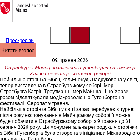
На
головну
Перейти до змісту
сторінку
Прес-релізи
читати вголос
09. травня 2026
Страсбург і Майнц святкують Гутенберга разом: мер
Хаазе презентує світовий рекорд
Найбільша сторінка Біблії, коли-небудь надрукована у світі,
тепер виставлена в Страсбурзькому соборі. Мер
Страсбурга Катрін Траутманн і мер Майнца Ніно Хаазе
разом відсвяткували медіа-революцію Гутенберга на
фестивалі "Європа" 9 травня.
Найбільша сторінка Біблії у світі зараз перебуває в турне:
після року експонування в Майнцському соборі її можна
буде побачити в Страсбурзькому соборі з 9 травня до 31
серпня 2026 року. Ця монументальна репродукція сторінки
з Біблії Гутенберга була створена з ініціативи Міжнародного
товариства Гутенберга.