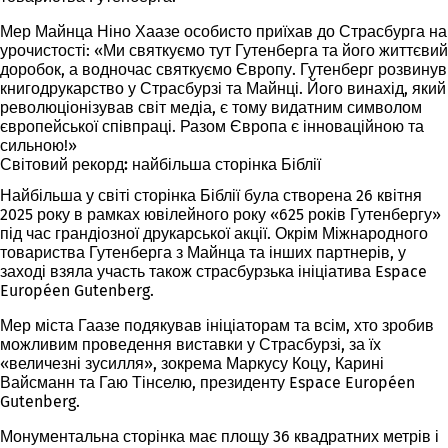
Мер Майнца Ніно Хаазе особисто приїхав до Страсбурга на
урочистості: «Ми святкуємо тут Гутенберга та його життєвий
доробок, а водночас святкуємо Європу. Гутенберг розвинув
книгодрукарство у Страсбурзі та Майнці. Його винахід, який
революціонізував світ медіа, є тому видатним символом
європейської співпраці. Разом Європа є інноваційною та
сильною!»
Світовий рекорд: найбільша сторінка Біблії
Найбільша у світі сторінка Біблії була створена 26 квітня
2025 року в рамках ювілейного року «625 років Гутенбергу»
під час грандіозної друкарської акції. Окрім Міжнародного
товариства Гутенберга з Майнца та інших партнерів, у
заході взяла участь також страсбурзька ініціатива Espace
Européen Gutenberg.
Мер міста Гаазе подякував ініціаторам та всім, хто зробив
можливим проведення виставки у Страсбурзі, за їх
«величезні зусилля», зокрема Маркусу Коцу, Карині
Вайсманн та Гаю Тінселю, президенту Espace Européen
Gutenberg.
Монументальна сторінка має площу 36 квадратних метрів і