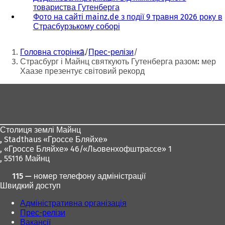
товариства Гутенберга
(
Фото на сайті mainz.de з події 9 травня 2026 року в
В
Страсбурзькому соборі
і
д
Ти
к
Головна сторінка
Прес-релізи
р
тут:
Страсбург і Майнц святкують Гутенберга разом: мер
и
Хаазе презентує світовий рекорд
в
а
Зона
є
для
т
ь
ніг
с
Столиця землі Майнц
я
,
Stadthaus «Гроссе Бляйхе»
в
, «Гроссе Бляйхе» 46/«Льовенхофштрассе» 1
н
, 55116 Майнц
о
в
115 — номер телефону адміністрації
і
Швидкий доступ
й
в
Адміністративна організація
к
Прес-релізи
л
Вакансії