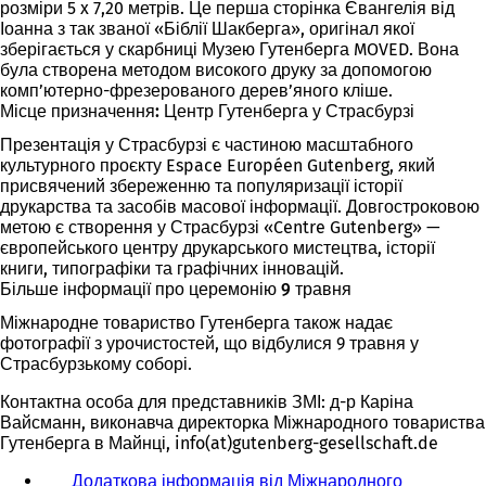
розміри 5 x 7,20 метрів. Це перша сторінка Євангелія від
Іоанна з так званої «Біблії Шакберга», оригінал якої
зберігається у скарбниці Музею Гутенберга MOVED. Вона
була створена методом високого друку за допомогою
комп’ютерно-фрезерованого дерев’яного кліше.
Місце призначення: Центр Гутенберга у Страсбурзі
Презентація у Страсбурзі є частиною масштабного
культурного проєкту Espace Européen Gutenberg, який
присвячений збереженню та популяризації історії
друкарства та засобів масової інформації. Довгостроковою
метою є створення у Страсбурзі «Centre Gutenberg» —
європейського центру друкарського мистецтва, історії
книги, типографіки та графічних інновацій.
Більше інформації про церемонію 9 травня
Міжнародне товариство Гутенберга також надає
фотографії з урочистостей, що відбулися 9 травня у
Страсбурзькому соборі.
Контактна особа для представників ЗМІ: д-р Каріна
Вайсманн, виконавча директорка Міжнародного товариства
Гутенберга в Майнці, info(at)gutenberg-gesellschaft.de
Додаткова інформація від Міжнародного