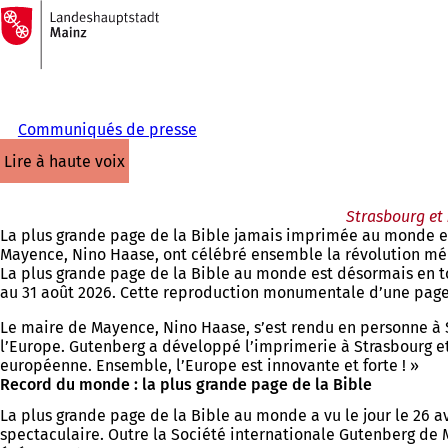
Vers
la
Accéder au contenu
page
d'accueil
Communiqués de presse
lire à haute voix
Strasbourg et
La plus grande page de la Bible jamais imprimée au monde es
Mayence, Nino Haase, ont célébré ensemble la révolution médi
La plus grande page de la Bible au monde est désormais en to
au 31 août 2026. Cette reproduction monumentale d’une page d
Le maire de Mayence, Nino Haase, s’est rendu en personne à 
l’Europe. Gutenberg a développé l’imprimerie à Strasbourg e
européenne. Ensemble, l’Europe est innovante et forte ! »
Record du monde : la plus grande page de la Bible
La plus grande page de la Bible au monde a vu le jour le 26 
spectaculaire. Outre la Société internationale Gutenberg de 