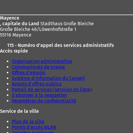
de
:
page
Mayence
, capitale du Land
Stadthaus Große Bleiche
Große Bleiche 46/Löwenhofstraße 1
55116 Mayence
115 - Numéro d'appel des services administratifs
Accès rapide
Organisation administrative
Communiqués de presse
Offres d'emploi
Système d'information du Conseil
Appels d'offres publics
Portail de services (services en ligne)
S'abonner à la newsletter
Paramètres de confidentialité
Service de la ville
Plan de la ville
Points d'accès WLAN
Toilettes publiques