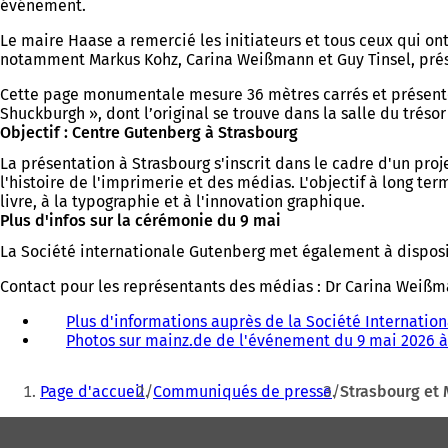
événement.
Le maire Haase a remercié les initiateurs et tous ceux qui o
notamment Markus Kohz, Carina Weißmann et Guy Tinsel, pré
Cette page monumentale mesure 36 mètres carrés et présente un
Shuckburgh », dont l’original se trouve dans la salle du tréso
Objectif : Centre Gutenberg à Strasbourg
La présentation à Strasbourg s'inscrit dans le cadre d'un pro
l'histoire de l'imprimerie et des médias. L'objectif à long te
livre, à la typographie et à l'innovation graphique.
Plus d'infos sur la cérémonie du 9 mai
La Société internationale Gutenberg met également à disposit
Contact pour les représentants des médias : Dr Carina Weißma
Plus d'informations auprès de la Société Internatio
Photos sur mainz.de de l'événement du 9 mai 2026 à
Vous
Page d'accueil
Communiqués de presse
Strasbourg et
êtes
Pied
ici