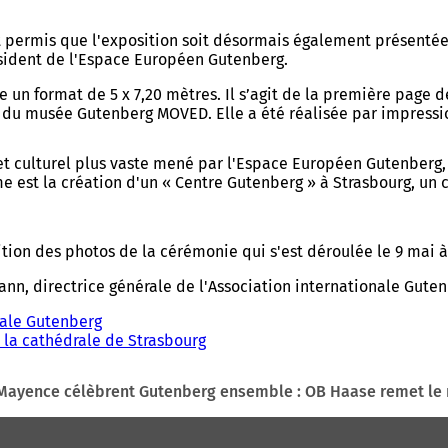
nt permis que l'exposition soit désormais également présenté
sident de l'Espace Européen Gutenberg.
 format de 5 x 7,20 mètres. Il s’agit de la première page de 
r du musée Gutenberg MOVED. Elle a été réalisée par impression 
jet culturel plus vaste mené par l'Espace Européen Gutenberg, 
rme est la création d'un « Centre Gutenberg » à Strasbourg, un 
ion des photos de la cérémonie qui s'est déroulée le 9 mai à
nn, directrice générale de l'Association internationale Guten
nale Gutenberg
(
 la cathédrale de Strasbourg
S
'
o
 Mayence célèbrent Gutenberg ensemble : OB Haase remet le
u
v
r