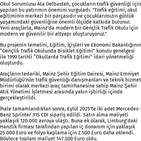
Okul Sorumlusu Ata Delbasteh, çocukların trafik güvenliği için
yapılan bu yatırımın önemini vurguladı: "Trafik eğitimi, okul
eğitiminin merkezi bir parçasıdır ve çocuklarımızın günlük
yaşamındaki güvenliğine önemli ölçüde katkıda bulunur.
Yeni araçlarla, Mainz'da modern bir Gençlik Trafik Okulu için
modern ve güvenilir bir altyapı oluşturuyoruz."
Bu projenin temelini, Eğitim, İçişleri ve Ekonomi Bakanlığının
“Gençlik Trafik Okulunda Bisiklet Eğitimi” konulu genelgesi
ile 1999 tarihli “Okullarda Trafik Eğitimi” idari yönetmeliği
oluşturdu.
Araçların tedariki, Mainz Şehir Eğitim Dairesi, Mainz Emniyet
Müdürlüğü’nün trafik güvenliği danışmanları ve teknik hizmet
birimi olarak merkezi araç tamirhanesine sahip Mainz Şehir
Atık Yönetimi İşletmesi arasında yakın işbirliği içinde
gerçekleştirildi.
İhale tamamlandıktan sonra, Eylül 2025'te iki adet Mercedes-
Benz Sprinter 315 CDI sipariş edildi. Satın alma maliyeti
yaklaşık 120.000 avroya ulaştı. Buna ek olarak, Limburg'daki
Hanzlik firması tarafından yapılan iç donanım için yaklaşık
25.000 Euro ve folyo kaplama için 2.500 Euro daha eklendi.
Böylece toplam maliyet 147.500 Euro oldu.