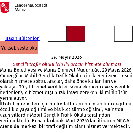
Ana
sayfaya
İçeriğe atla
Basın Bültenleri
yüksek sesle oku
29. Mayıs 2026
Gençlik trafik okulu için iki aracın hizmete alınması
Mainz Belediyesi ve Mainz Emniyet Müdürlüğü, 29 Mayıs 2026
Cuma günü Mobil Gençlik Trafik Okulu için iki yeni aracı resmi
olarak hizmete soktu. Araçlar, daha önce kullanılan ve
yaklaşık 30 yıl hizmet verdikten sonra ekonomik ve güvenlik
nedenleriyle hizmet dışı bırakılması gereken iki minibüsün
yerini alıyor.
İlkokul öğrencileri için müfredatta zorunlu olan trafik eğitimi,
özellikle yaya eğitimi ve bisiklet sürme eğitimi, Mainz’da
uzun yıllardır Mobil Gençlik Trafik Okulu tarafından
verilmektedir. Buna ek olarak, Mart 2026’dan itibaren MEWA-
Arena’da merkezi bir trafik eğitim alanı hizmet vermektedir.