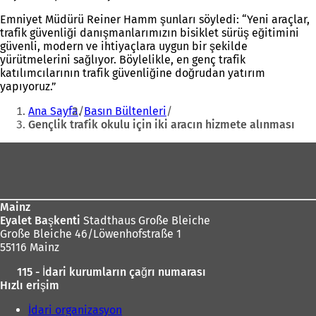
Emniyet Müdürü Reiner Hamm şunları söyledi: “Yeni araçlar,
trafik güvenliği danışmanlarımızın bisiklet sürüş eğitimini
güvenli, modern ve ihtiyaçlara uygun bir şekilde
yürütmelerini sağlıyor. Böylelikle, en genç trafik
katılımcılarının trafik güvenliğine doğrudan yatırım
yapıyoruz.”
Buradasınız:
Ana Sayfa
Basın Bültenleri
Gençlik trafik okulu için iki aracın hizmete alınması
Ayak
bölgesi
Mainz
Eyalet Başkenti
Stadthaus Große Bleiche
Große Bleiche 46/Löwenhofstraße 1
55116 Mainz
115 - İdari kurumların çağrı numarası
Hızlı erişim
İdari organizasyon