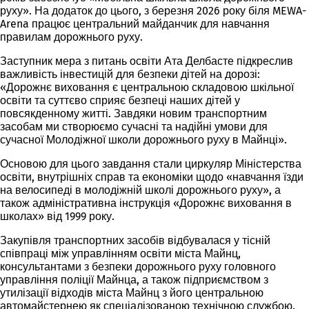
руху». На додаток до цього, з березня 2026 року біля MEWA-
Arena працює центральний майданчик для навчання
правилам дорожнього руху.
Заступник мера з питань освіти Ата Делбасте підкреслив
важливість інвестицій для безпеки дітей на дорозі:
«Дорожнє виховання є центральною складовою шкільної
освіти та суттєво сприяє безпеці наших дітей у
повсякденному житті. Завдяки новим транспортним
засобам ми створюємо сучасні та надійні умови для
сучасної Молодіжної школи дорожнього руху в Майнці».
Основою для цього завдання стали циркуляр Міністерства
освіти, внутрішніх справ та економіки щодо «навчання їзди
на велосипеді в молодіжній школі дорожнього руху», а
також адміністративна інструкція «Дорожнє виховання в
школах» від 1999 року.
Закупівля транспортних засобів відбувалася у тісній
співпраці між управлінням освіти міста Майнц,
консультантами з безпеки дорожнього руху головного
управління поліції Майнца, а також підприємством з
утилізації відходів міста Майнц з його центральною
автомайстернею як спеціалізованою технічною службою.