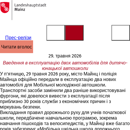
На
головну
Перейти до змісту
сторінку
Прес-релізи
читати вголос
29. травня 2026
Введення в експлуатацію двох автомобілів для дитячо-
юнацької автошколи
У п'ятницю, 29 травня 2026 року, місто Майнц і поліція
Майнца офіційно передали в експлуатацію два нових
автомобілі для Мобільної молодіжної автошколи.
Транспортні засоби замінили два раніше використовувані
фургони, які довелося вивести з експлуатації після
приблизно 30 років служби з економічних причин і з
міркувань безпеки.
Викладання правил дорожнього руху для учнів початкової
школи, передбачене навчальною програмою, зокрема
навчання пішоходів та велосипедистів, у Майнці вже багато
років забезпечує «Мобільна шкільна школа дорожнього