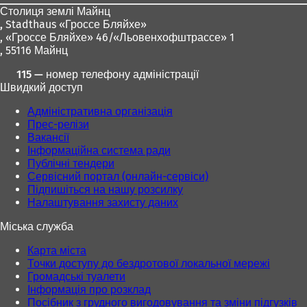
Столиця землі Майнц
,
Stadthaus «Гроссе Бляйхе»
, «Гроссе Бляйхе» 46/«Льовенхофштрассе» 1
, 55116 Майнц
115 — номер телефону адміністрації
Швидкий доступ
Адміністративна організація
Прес-релізи
Вакансії
Інформаційна система ради
Публічні тендери
Сервісний портал (онлайн-сервіси)
Підпишіться на нашу розсилку
Налаштування захисту даних
Міська служба
Карта міста
Точки доступу до бездротової локальної мережі
Громадські туалети
Інформація про розклад
Посібник з грудного вигодовування та зміни підгузків