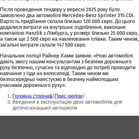
Після проведення тендеру у вересні 2025 року було
замовлено два автомобілі Mercedes-Benz Sprinter 315 CDI.
Вартість придбання склала близько 120 000 євро. До цього
додалися витрати на внутрішнє оздоблення, виконане
компанією Hanzlik з Лімбурга, у розмірі близько 25 000 євро,
а також ще 2 500 євро на наклеювання плівки. Таким чином,
загальні витрати склали 147 500 євро.
Начальник поліції Райнер Хамм заявив: «Нові автомобілі
дають змогу нашим консультантам з безпеки дорожнього
руху безпечно, сучасно та відповідно до потреб проводити
навчання з їзди на велосипеді. Таким чином ми
безпосередньо інвестуємо в безпеку наймолодших
учасників дорожнього руху».
Ти
Головна сторінка
Прес-релізи
тут:
Введення в експлуатацію двох автомобілів для
дитячо-юнацької автошколи
Зона
для
ніг