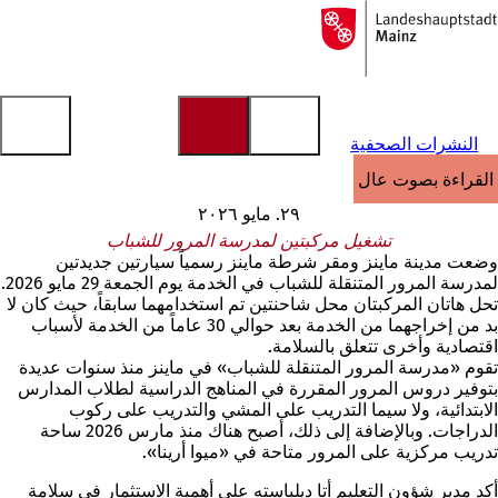
إلى
الصفحة
الانتقال إلى المحتوى
الرئيسية
النشرات الصحفية
القراءة بصوت عالٍ
٢٩. مايو ٢٠٢٦
تشغيل مركبتين لمدرسة المرور للشباب
وضعت مدينة ماينز ومقر شرطة ماينز رسمياً سيارتين جديدتين
لمدرسة المرور المتنقلة للشباب في الخدمة يوم الجمعة 29 مايو 2026.
تحل هاتان المركبتان محل شاحنتين تم استخدامهما سابقاً، حيث كان لا
بد من إخراجهما من الخدمة بعد حوالي 30 عاماً من الخدمة لأسباب
اقتصادية وأخرى تتعلق بالسلامة.
تقوم «مدرسة المرور المتنقلة للشباب» في ماينز منذ سنوات عديدة
بتوفير دروس المرور المقررة في المناهج الدراسية لطلاب المدارس
الابتدائية، ولا سيما التدريب على المشي والتدريب على ركوب
الدراجات. وبالإضافة إلى ذلك، أصبح هناك منذ مارس 2026 ساحة
تدريب مركزية على المرور متاحة في «ميوا أرينا».
أكد مدير شؤون التعليم أتا ديلباسته على أهمية الاستثمار في سلامة