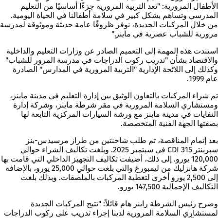
الأطفال المرورية: "تعد التربية المرورية جزءًا أساسيًا من التعليم
المدرسي وتساهم بشكل كبير في سلامة أطفالنا في الحياة اليومية.
من خلال المركبات الجديدة، نوفر ظروفًا عامة حديثة وموثوقة لمدرسة
مرورية للشباب عصرية في ماينز."
استندت هذه المهمة إلى التعميم الصادر عن وزارات التعليم والداخلية
والاقتصاد بشأن "تدريب ركوب الدراجات في مدرسة المرور للشباب"
وكذلك إلى اللائحة الإدارية "التربية المرورية في المدارس" الصادرة
عام 1999.
تم شراء المركبات بالتعاون الوثيق بين إدارة التعليم في مدينة ماينز،
ومستشاري السلامة المرورية في مقر شرطة ماينز، وشركة إدارة
النفايات في مدينة ماينز مع ورشة السيارات المركزية التابعة لها
بصفتها الجهة الفنية المتخصصة.
بعد إتمام المناقصة، تم طلب شاحنتين من طراز مرسيدس-بنز
سبرينتر 315 CDI في سبتمبر 2025. وبلغت تكاليف الشراء حوالي
120,000 يورو. إلى ذلك، أضيفت تكاليف التجهيز الداخلي التي قامت بها
شركة هانزليك من ليمبورغ والتي بلغت حوالي 25,000 يورو، بالإضافة
إلى 2,500 يورو أخرى لتغطية المركبات بالملصقات. وبذلك بلغت
التكاليف الإجمالية 147,500 يورو.
وصرح رئيس الشرطة راينر هام قائلاً: "تتيح المركبات الجديدة
لمستشاري السلامة المرورية لدينا إجراء تدريب على ركوب الدراجات