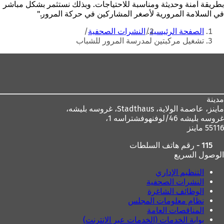
بطريقة آمنة وحديثة ومناسبة للاحتياجات. وبذلك نستثمر بشكل مباشر
في السلامة المرورية لأصغر المشاركين في حركة المرور."
أنت
الصفحة الرئيسية
النشرات الصحفية
هنا
تشغيل مركبتين لمدرسة المرور للشباب
منطقة
القدم
مدينة
ماينز، عاصمة الولاية،
Stadthaus، غروسه بليشه،
غروسه بليشه 46/لوفنهوفشتراسه 1،
55116 ماينز
115 - رقم هاتف السلطات
الوصول السريع
التنظيم الإداري
النشرات الصحفية
الوظائف الشاغرة
نظام معلومات المجلس
المناقصات العامة
بوابة الخدمات (الخدمات عبر الإنترنت)