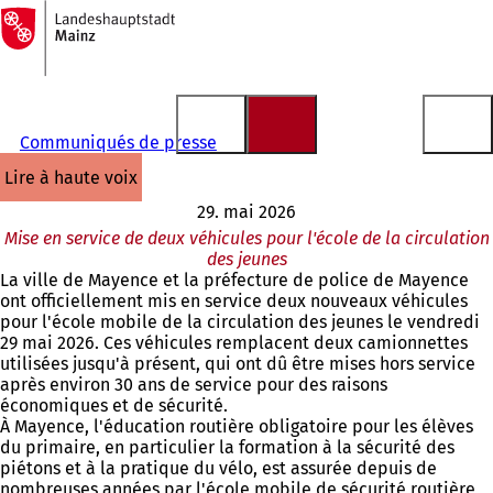
Vers
la
Accéder au contenu
page
d'accueil
Communiqués de presse
lire à haute voix
29. mai 2026
Mise en service de deux véhicules pour l'école de la circulation
des jeunes
La ville de Mayence et la préfecture de police de Mayence
ont officiellement mis en service deux nouveaux véhicules
pour l'école mobile de la circulation des jeunes le vendredi
29 mai 2026. Ces véhicules remplacent deux camionnettes
utilisées jusqu'à présent, qui ont dû être mises hors service
après environ 30 ans de service pour des raisons
économiques et de sécurité.
À Mayence, l'éducation routière obligatoire pour les élèves
du primaire, en particulier la formation à la sécurité des
piétons et à la pratique du vélo, est assurée depuis de
nombreuses années par l'école mobile de sécurité routière